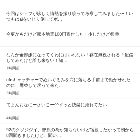
今回はシェフが珍しく情熱を振り絞って考察してみました〜！い
つもはaiをいじり倒してボ…
今更かもだけど熊本地震100円寄付した！少しだけど😔😔
なんか全部嫌になってくわにはいれない！存在無視される！配信
してみたけど誰も来ない！知…
1時間前
ufoキャッチャーでぬいぐるみを穴に落ちる手前まで動かせれた
のに、両替して戻って来た…
3時間前
てまんおなにーさいこー^^ずっと快楽に溺れてたい
4時間前
92のクソジジイ、曾孫の為か知らないけど宿題したかって朝から
8回聞きましたけど、聞い…