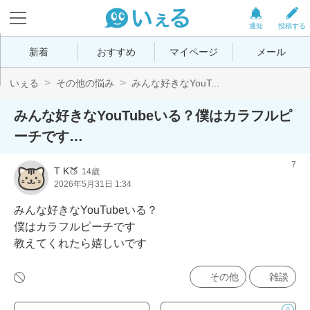
通知
投稿する
新着
おすすめ
マイページ
メール
いぇる
その他の悩み
みんな好きなYouT...
みんな好きなYouTubeいる？僕はカラフルピ
ーチです…
7
T K🍑
14歳
2026年5月31日 1:34
みんな好きなYouTubeいる？

僕はカラフルピーチです

教えてくれたら嬉しいです
その他
雑談
0