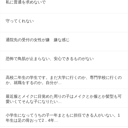
私に普通を求めないで
守ってくれない
通院先の受付の女性が嫌　嫌な感じ
恐怖で鳥肌が止まらない、安心できるものがない
高校二年生の学生です。まだ大学に行くのか、専門学校に行くの
か、就職をするのか。自分が…
最近服とメイクに目覚めた周りの子はメイクとか服とか髪型も可
愛いくてそんな子になりたい…
小学生になってうちの子一年まともに担任できる人がいない。1
年生は足の骨おって2．4年…