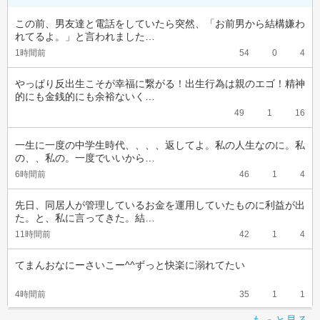
この前、男友達と電話をしていたら突然、「お前男から結構嫌わ
れてるよ。」と言われました…
1時間前
54
0
4
やっぱり反出生こそが幸福に繋がる！出生行為は親のエゴ！精神
的にも金銭的にも余裕ないく…
49
1
16
一生に一度の中学生時代、、、、返してよ。私の人生なのに。私
の、、私の。一度でいいから…
6時間前
46
1
4
先日、同居人が管理しているお金を運用していたものに利益が出
た。と、私に言ってきた。結…
11時間前
42
1
4
てまんおなにーさいこー^^ずっと快楽に溺れてたい
4時間前
35
1
1