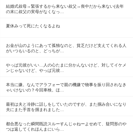
結婚式叔母→緊張するから来ない叔父→喪中だから来ない(去年
の末に叔父の実母がなくなっ…
夏休みって死にたくなるよね
お金が山のようにあって孤独なのと、貧乏だけど支えてくれる人
がいつもいるのと、どっちが…
やっぱ元彼がいい…人の心たまに分かんないけど、対してイケメ
ンじゃないけど、やっぱ元彼…
本当に嫌。なんでアラフォーで親の機嫌で物事を振り回されなき
ゃいけないの？今回車検。ほ…
最初は夫と冷静に話しをしていたのですが、また掴み合いになり
夫にまた手首を掴まれました…
都合悪なった瞬間既読スルーすんじゃねーよせめて、疑問形のや
つは返してくれほんまにいら…