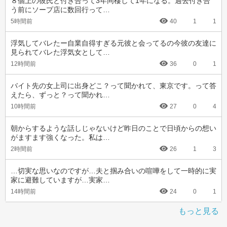
８個上の彼氏と付き合って3年同棲して1年になる。過去付き合
う前にソープ店に数回行って…
5時間前
40
1
1
浮気してバレたー自業自得すぎる元彼と会ってるの今彼の友達に
見られてバレた浮気女として…
12時間前
36
0
1
バイト先の女上司に出身どこ？って聞かれて、東京です。って答
えたら、ずっと？って聞かれ…
10時間前
27
0
4
朝からするような話しじゃないけど昨日のことで日頃からの想い
がますます強くなった。私は…
2時間前
26
1
3
…切実な思いなのですが…夫と掴み合いの喧嘩をして一時的に実
家に避難していますが…実家…
14時間前
24
0
1
もっと見る