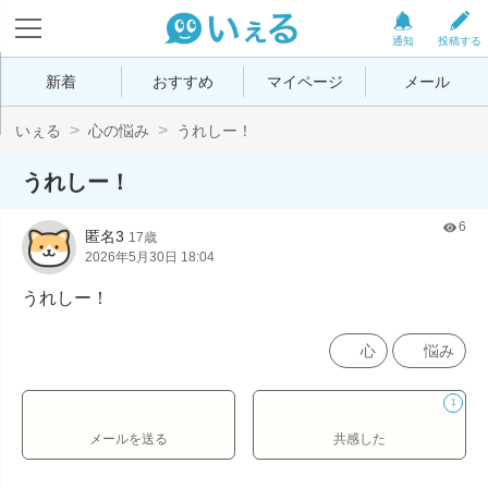
通知
投稿する
新着
おすすめ
マイページ
メール
いぇる
心の悩み
うれしー！
うれしー！
6
匿名3
17歳
2026年5月30日 18:04
うれしー！
心
悩み
1
メールを送る
共感した