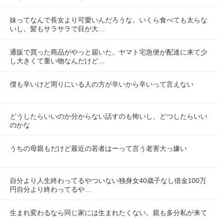
妹ってなんで長女より可愛いんだろうな。いくら食べても太らな
いし。髪もサラサラで目が大…
通販で買った商品がやっと届いた。ヤマト宅急便が配達に来て少
し大きくて重い物なんだけど…
僕も辛いけど周りにいる人の方が辛いから辛いって言えない
どうしたらいいのか分からない話すのも怖いし、どつしたらいい
のかな
うちの母親もだけど最近の若者はーって言う老害大っ嫌い
自分より人生終わってるやついない独身女40歳子なし借金100万
円自分より終わってるや…
生まれ変わるなら同じ家には生まれたくない。親も多分私が来て