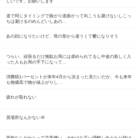
しいです。お願いします
道で同じタイミングで曲がり道曲がって向こうも避けないしこっ
ちは避けるのめんどいしあの…
あの顔になりたいけど、骨の形から違うくて鬱になりそう
つらい、頑張るだけ無駄お局には虐められてるし中途の新しく入
った人もお局の手下になって…
消費税1パーセントが来年4月から決まった見たいだか、今も来年
も物価高で物が値上がりし…
疲れが取れない
居場所なんかない💢
家族なんだからって言葉嫌い。それはお互い理解し合えたり助け