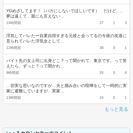
YGめざしてます！（バカにしないでほしいです）　だけど、、
夢は遠くて、親にも言えない…
14時間前
37
1
3
浮気してバレたー自業自得すぎる元彼と会ってるの今彼の友達に
見られてバレた浮気女として…
12時間前
36
0
1
バイト先の女上司に出身どこ？って聞かれて、東京です。って答
えたら、ずっと？って聞かれ…
9時間前
26
0
4
…切実な思いなのですが…夫と掴み合いの喧嘩をして一時的に実
家に避難していますが…実家…
13時間前
24
0
1
もっと見る