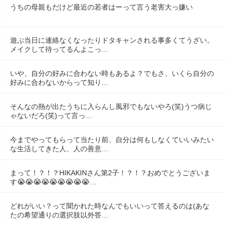
うちの母親もだけど最近の若者はーって言う老害大っ嫌い
遊ぶ当日に連絡なくなったりドタキャンされる事多くてうざい。
メイクして待ってるんよこっ…
いや、自分の好みに合わない時もあるよ？でもさ、いくら自分の
好みに合わないからって知り…
そんなの熱が出たうちに入らんし風邪でもないやろ(笑)うつ病じ
ゃないだろ(笑)って言っ…
今までやってもらって当たり前、自分は何もしなくていいみたい
な生活してきた人、人の善意…
まって！？！？HIKAKINさん第2子！？！？おめでとうございま
す😭😭😭😭😭😭😭😭😭…
どれがいい？って聞かれた時なんでもいいって答えるのは(あな
たの希望通りの選択肢以外答…