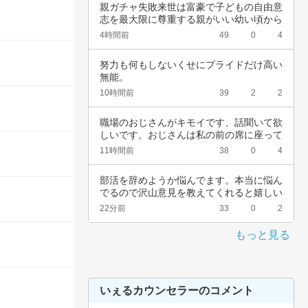
親ガチャ失敗来世は富豪で子どもの自由意
志を最大限に尊重する親がいい幼い頃から
深夜正座…
4時間前
49
0
4
努力も何もしないくせにプライドだけ高い
無能。
10時間前
39
2
2
職場のおじさんがキモイです、話聞いて欲
しいです。おじさんは私の前の席に座って
いて、い…
11時間前
38
0
4
部活を辞めようか悩んでます。本当に悩ん
でるので沢山意見を教えてくれると嬉しい
です。中…
22分前
33
0
2
もっと見る
いぇるカウンセラーのコメント