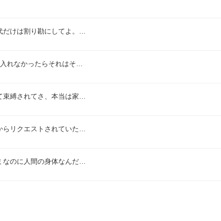
代だけは割り勘にしてよ。…
も入れなかったらそれはそ…
て束縛されてさ、本当は家…
からリクエストされていた…
ミなのに人間の身体なんだ…