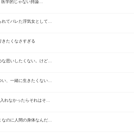
、医学的じゃない持論…
られてバレた浮気女として…
行きたくなさすぎる
めな思いしたくない。けど…
つい、一緒に生きたくない…
も入れなかったらそれはそ…
ミなのに人間の身体なんだ…