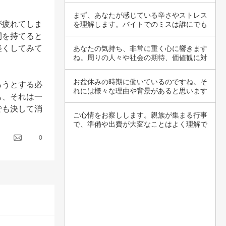
の8は無…
まず、あなたが感じている辛さやストレス
が疲れてしま
を理解します。バイトでのミスは誰にでも
あること…
間を持てると
軽くしてみて
あなたの気持ち、非常に重く心に響きます
ね。周りの人々や社会の期待、価値観に対
する不満…
お盆休みの時期に働いているのですね。そ
ろうとする必
れには様々な理由や背景があると思います
も、それは一
が、あな…
でも決して消
ご心情をお察しします。親族が集まる行事
で、準備や出費が大変なことはよく理解で
きますね…
0