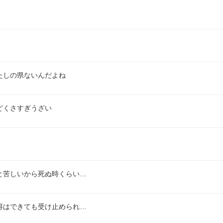
たしの県ないんだよね
どくさすぎうざい
と苦しいから死ぬ時くらい…
得はできても受け止められ…