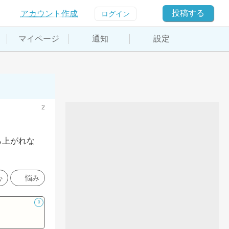
投稿する
アカウント作成
ログイン
マイページ
通知
設定
2
ら上がれな
心
悩み
0