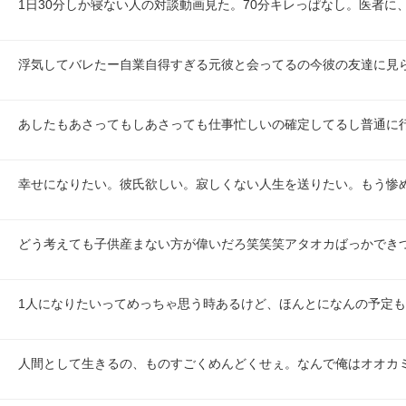
1日30分しか寝ない人の対談動画見た。70分キレっぱなし。医者に
浮気してバレたー自業自得すぎる元彼と会ってるの今彼の友達に見
あしたもあさってもしあさっても仕事忙しいの確定してるし普通に
幸せになりたい。彼氏欲しい。寂しくない人生を送りたい。もう惨
どう考えても子供産まない方が偉いだろ笑笑笑アタオカばっかでき
1人になりたいってめっちゃ思う時あるけど、ほんとになんの予定
人間として生きるの、ものすごくめんどくせぇ。なんで俺はオオカ