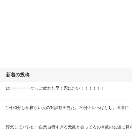
新着の投稿
はーーーーーすっご疲れた早く死にたい！！！！！！
1日30分しか寝ない人の対談動画見た。70分キレっぱなし。医者に
浮気してバレたー自業自得すぎる元彼と会ってるの今彼の友達に見