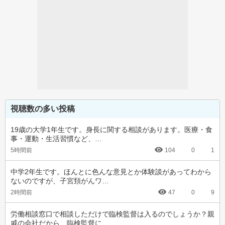
視聴数の多い投稿
19歳の大学1年生です。身長に関する相談があります。医療・食
事・運動・生活習慣など、…
5時間前
104
0
1
中学2年生です。ほんとに色んな意見とか体験談があってわから
ないのですが、子宮頚がんワ…
2時間前
47
0
9
労働相談窓口で相談しただけで臨検監督は入るのでしょうか？親
戚の会社だから、臨検監督に…