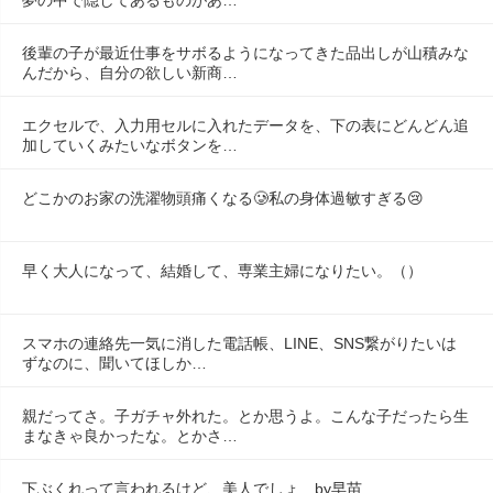
後輩の子が最近仕事をサボるようになってきた品出しが山積みな
んだから、自分の欲しい新商…
エクセルで、入力用セルに入れたデータを、下の表にどんどん追
加していくみたいなボタンを…
どこかのお家の洗濯物頭痛くなる🥲私の身体過敏すぎる😢
早く大人になって、結婚して、専業主婦になりたい。（）
スマホの連絡先一気に消した電話帳、LINE、SNS繋がりたいは
ずなのに、聞いてほしか…
親だってさ。子ガチャ外れた。とか思うよ。こんな子だったら生
まなきゃ良かったな。とかさ…
下ぶくれって言われるけど、美人でしょ　by早苗