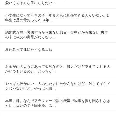
愛いくてそんな子になりたい…
小学生になってうちの子一年まともに担任できる人がいない。1
年生は足の骨おって2．4年…
結婚式叔母→緊張するから来ない叔父→喪中だから来ない(去年
の末に叔父の実母がなくなっ…
夏休みって死にたくなるよね
お金が山のようにあって孤独なのと、貧乏だけど支えてくれる人
がいつもいるのと、どっちが…
やっぱ元彼がいい…人の心たまに分かんないけど、対してイケメ
ンじゃないけど、やっぱ元彼…
本当に嫌。なんでアラフォーで親の機嫌で物事を振り回されなき
ゃいけないの？今回車検。ほ…