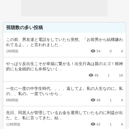
視聴数の多い投稿
この前、男友達と電話をしていたら突然、「お前男から結構嫌わ
れてるよ。」と言われました…
1時間前
54
0
4
やっぱり反出生こそが幸福に繋がる！出生行為は親のエゴ！精神
的にも金銭的にも余裕ないく…
49
1
16
一生に一度の中学生時代、、、、返してよ。私の人生なのに。私
の、、私の。一度でいいから…
6時間前
46
1
4
先日、同居人が管理しているお金を運用していたものに利益が出
た。と、私に言ってきた。結…
11時間前
42
1
4