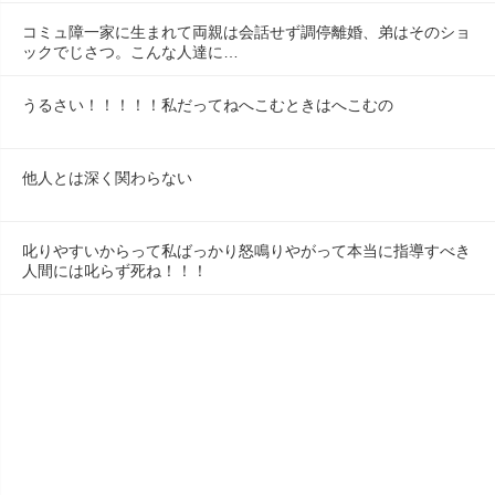
コミュ障一家に生まれて両親は会話せず調停離婚、弟はそのショ
ックでじさつ。こんな人達に…
うるさい！！！！！私だってねへこむときはへこむの
他人とは深く関わらない
叱りやすいからって私ばっかり怒鳴りやがって本当に指導すべき
人間には叱らず死ね！！！