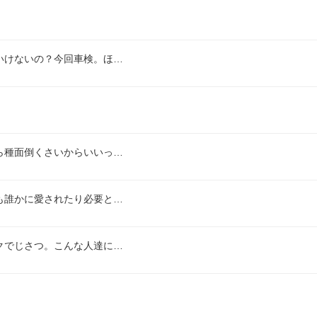
いけないの？今回車検。ほ…
ら種面倒くさいからいいっ…
も誰かに愛されたり必要と…
クでじさつ。こんな人達に…