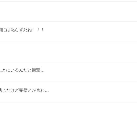
間には叱らず死ね！！！
んとにいるんだと衝撃…
感じだけど完璧とか言わ…