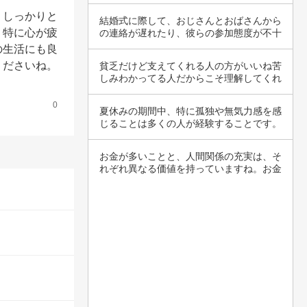
、しっかりと
結婚式に際して、おじさんとおばさんから
、特に心が疲
の連絡が遅れたり、彼らの参加態度が不十
分に感じ…
の生活にも良
くださいね。
貧乏だけど支えてくれる人の方がいいね苦
しみわかってる人だからこそ理解してくれ
る人がそ…
0
夏休みの期間中、特に孤独や無気力感を感
じることは多くの人が経験することです。
普段の忙…
お金が多いことと、人間関係の充実は、そ
れぞれ異なる価値を持っていますね。お金
が山のよ…