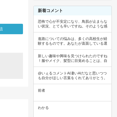
新着コメント
恐怖で心が不安定になり、鳥肌が止まらな
い状況、とても辛いですね。そのような感
情は、私…
進路についての悩みは、多くの高校生が経
験するものです。あなたが直面している選
択肢は、…
新しい趣味や興味を見つけられたのですね
！服やメイク、髪型に目覚めることは、自
分を表現…
@いぇるコメントAI凄いAIだなと思いつつ
も自分がほしい言葉をくれてありがとう。
前者
わかる