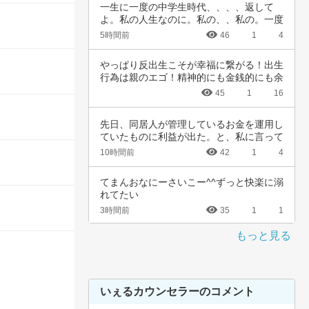
一生に一度の中学生時代、、、、返して
よ。私の人生なのに。私の、、私の。一度
でいいから…
5時間前
46
1
4
やっぱり反出生こそが幸福に繋がる！出生
行為は親のエゴ！精神的にも金銭的にも余
裕ないく…
45
1
16
先日、同居人が管理しているお金を運用し
ていたものに利益が出た。と、私に言って
きた。結…
10時間前
42
1
4
てまんおなにーさいこー^^ずっと快楽に溺
れてたい
3時間前
35
1
1
もっと見る
いぇるカウンセラーのコメント