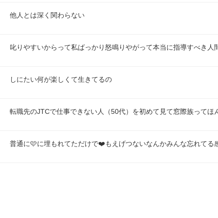
他人とは深く関わらない
叱りやすいからって私ばっかり怒鳴りやがって本当に指導すべき人
しにたい何が楽しくて生きてるの
転職先のJTCで仕事できない人（50代）を初めて見て窓際族ってほ
普通に🩷に埋もれてただけで❤️もえげつないなんかみんな忘れてる