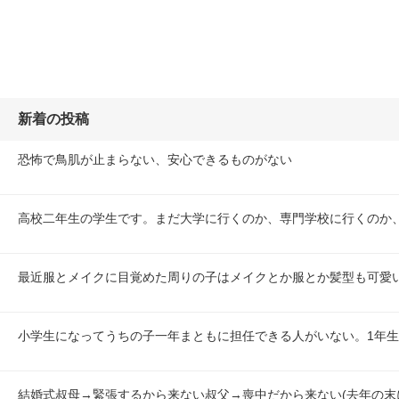
新着の投稿
恐怖で鳥肌が止まらない、安心できるものがない
高校二年生の学生です。まだ大学に行くのか、専門学校に行くのか
最近服とメイクに目覚めた周りの子はメイクとか服とか髪型も可愛
小学生になってうちの子一年まともに担任できる人がいない。1年生
結婚式叔母→緊張するから来ない叔父→喪中だから来ない(去年の末