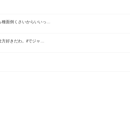
ら種面倒くさいからいいっ…
方好きだわ。ifでジャ…