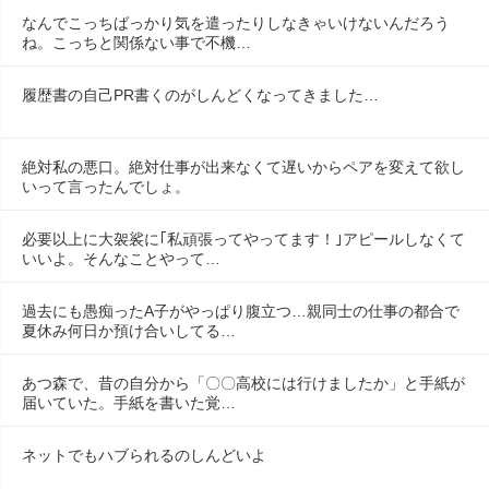
なんでこっちばっかり気を遣ったりしなきゃいけないんだろう
ね。こっちと関係ない事で不機…
履歴書の自己PR書くのがしんどくなってきました…
絶対私の悪口。絶対仕事が出来なくて遅いからペアを変えて欲し
いって言ったんでしょ。
必要以上に大袈裟に｢私頑張ってやってます！｣アピールしなくて
いいよ。そんなことやって…
過去にも愚痴ったA子がやっぱり腹立つ…親同士の仕事の都合で
夏休み何日か預け合いしてる…
あつ森で、昔の自分から「〇〇高校には行けましたか」と手紙が
届いていた。手紙を書いた覚…
ネットでもハブられるのしんどいよ