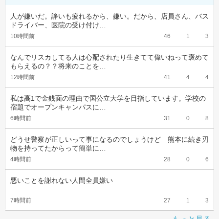
人が嫌いだ。諍いも疲れるから、嫌い。だから、店員さん、バス
ドライバー、医院の受け付け…
10時間前
46
1
3
なんでリスカしてる人は心配されたり生きてて偉いねって褒めて
もらえるの？？将来のことを…
12時間前
41
4
4
私は高1で金銭面の理由で国公立大学を目指しています。学校の
宿題でオープンキャンパスに…
6時間前
31
0
8
どうせ警察が正しいって事になるのでしょうけど　熊本に続き刃
物を持ってたからって簡単に…
4時間前
28
0
6
悪いことを謝れない人間全員嫌い
7時間前
27
1
3