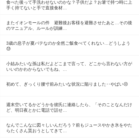
食べた後って手洗わせないのかな？子供だよ？お箸で持つ時に上
手く持てないと手で直接食材…
またイオンモールの件　避難後お客様を避難させたあと…その後
のマニュアル、ルールが訓練…
3歳の息子が夏バテなのか全然ご飯食べてくれない…どうしよう
😓
小姑みたいな孫は私だよどこまで言って、どこから言わない方が
いいのかわからないでもね、…
初めて、ぎっくり腰寸前みたいな状況に陥りました‥やばい😣
週末空いてるかどうかを彼氏に連絡したら、「そのことなんだけ
ど、明日夜とかに電話で話せ…
なんでこんなに図々しいんだろう？前もジュースやかき氷をやた
らたくさん貰おうとしてきて…