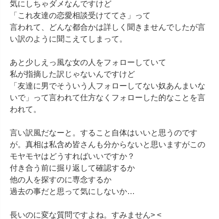
気にしちゃダメなんですけど

「これ友達の恋愛相談受けててさ」って

言われて、どんな都合かは詳しく聞きませんでしたが言
い訳のように聞こえてしまって。

あと少しえっ風な女の人をフォローしていて

私が指摘した訳じゃないんですけど

「友達に男でそういう人フォローしてない奴あんまいな
いで」って言われて仕方なくフォローした的なことを言
われて。

言い訳風だなーと。すること自体はいいと思うのです
が。真相は私含め皆さんも分からないと思いますがこの
モヤモヤはどうすればいいですか？

付き合う前に掘り返して確認するか

他の人を探すのに専念するか

過去の事だと思って気にしないか…

長いのに変な質問ですよね。すみません> <