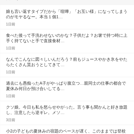
娘も言い返すタイプだから「喧嘩」「お互い様」になってしまう
のがモヤるなー。本当１個1…
1日前
食べた後って手洗わせないのかな？子供だよ？お箸で持つ時に上
手く持てないと手で直接食材…
1日前
なんでこんなに図々しいんだろう？前もジュースやかき氷をやた
らたくさん貰おうとしてきて…
1日前
過去にも愚痴ったA子がやっぱり腹立つ…親同士の仕事の都合で
夏休み何日か預け合いしてる…
1日前
クソ娘。今日も私を怒らせやがった。言う事も聞かんと好き放題
し、注意したら逆ギレ。メソ…
3日前
小2の子どもの夏休みの宿題のペースが遅く、このままでは登校