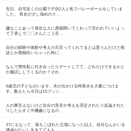
先日、自宅近くの公園で子供2人と私でバレーボールをしていま
した。 長女が少し強めのス…
嫌なことあって身近な人に愚痴聞いてくれって言われていいよっ
て了承して〇〇さんにこう言…
自分の経験や体験や考えの元言ってくれてるとは思うんだけど相
談とか愚痴吐いちゃった時に…
なんで男性私に付き合ったりデートしてて、どれだけできるかと
か腕試ししてくるのか？それ…
0歳児の子どもがいます。夫が出かける時香水を大量につけま
す。数えたら今日は15プッシ…
人の事言えないけど自分の意見や考えを否定されたり反論された
りしたらすぐ不機嫌になるの…
37にもなって、落ちこぼれた立場になった以上、自分なんかいる
価値がないし生きててもも…