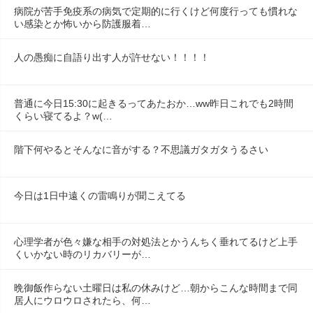
病院が苦手免疫系の病気で定期的に行くけど何度行っても慣れな
い感染とか怖いから防護服着…
人の愚痴に自語り出す人が許せない！！！！
普通に今日15:30に起きるってあたおか…ww昨日これでも2時間
くらい寝てるよ？w(…
階下何やるとそんなに音がする？不思議ガタガタうるさい
今日は1日中遠くの雷鳴りが聞こえてる
心理学者が色々嫌な相手の対処法とかうんちく垂れてるけど上手
くいかない時のリカバリーが…
晩御飯作らない土曜日は私の休みけど…朝からこんな時間まで同
居人にウロウロされたら、何…