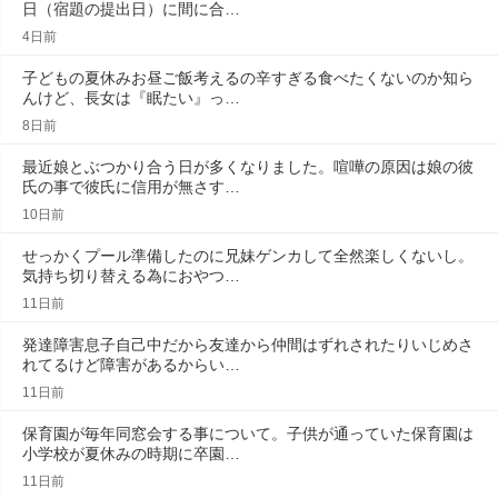
日（宿題の提出日）に間に合…
4日前
子どもの夏休みお昼ご飯考えるの辛すぎる食べたくないのか知ら
んけど、長女は『眠たい』っ…
8日前
最近娘とぶつかり合う日が多くなりました。喧嘩の原因は娘の彼
氏の事で彼氏に信用が無さす…
10日前
せっかくプール準備したのに兄妹ゲンカして全然楽しくないし。
気持ち切り替える為におやつ…
11日前
発達障害息子自己中だから友達から仲間はずれされたりいじめさ
れてるけど障害があるからい…
11日前
保育園が毎年同窓会する事について。子供が通っていた保育園は
小学校が夏休みの時期に卒園…
11日前