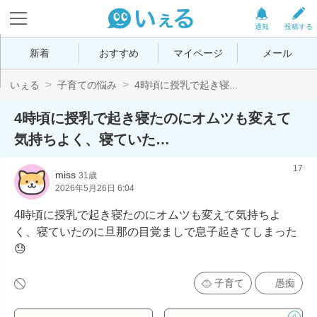
通知
投稿する
新着
おすすめ
マイページ
メール
いぇる
子育ての悩み
4時頃に授乳で起き寝...
4時頃に授乳で起き寝たのにオムツも変えて
気持ちよく、寝ていた…
17
miss
31歳
2026年5月26日 6:04
4時頃に授乳で起き寝たのにオムツも変えて気持ちよ
く、寝ていたのに旦那の目覚ましで息子起きてしまった
😓
子育て
愚痴
0