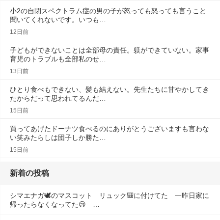
小2の自閉スペクトラム症の男の子が怒っても怒っても言うこと
聞いてくれないです。いつも…
12日前
子どもができないことは全部母の責任。躾ができていない。家事
育児のトラブルも全部私のせ…
13日前
ひとり食べもできない、髪も結えない。先生たちに甘やかしてき
たからだって思われてるんだ…
15日前
買ってあげたドーナツ食べるのにありがとうございますも言わな
い笑みたらしは団子しか勝た…
15日前
新着の投稿
シマエナガ🕊️のマスコット　リュック🎒に付けてた　一昨日家に
帰ったらなくなってた😢　…