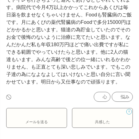
す。病院代で今月4万以上かかってこれからあくびは毎
日薬を飲ませなくちゃいけません、Foodも腎臓病のご飯
です。月にあくびの薬代腎臓病のFoodで多分15000円ほ
どかかるかと思います。猫達の為貯金していたのでその
お金で後悔のないように治療に充てたいと思います。な
んだかんだ私も年収180万円ほどで痛い出費ですが私に
できる範囲でやっていけたらと思います。他に2人の猫
達もいます。みんな高齢で後どの位一緒にいれるかわか
りません、も正直とても深い悲しみでいます。でもこの
子達の為になよなよしてはいけないと思い自分に言い聞
かせています。明日から又仕事なので頑張ります。
心
悩み
0
メールを送る
共感した