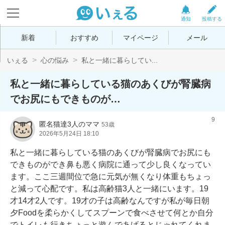
通知
投稿する
新着
おすすめ
マイページ
メール
いぇる
心の悩み
私と一緒に暮らしてい...
私と一緒に暮らしている猫のあくびが腎臓病
でお尻にもできものが…
9
匿名猫達3人のママ
53歳
2026年5月24日 18:10
私と一緒に暮らしている猫のあくびが腎臓病でお尻にも
できものができ鼻も悪く病院に通って少し良くなってい
ます。ここ三週間位で急に元気が無くなり体重もちょっ
と減って心配です。私は高齢猫3人と一緒にいます。19
才14才2人です。19才の子は高齢なんですが私が毎日朝
夕Foodを柔らかくしてスプーンで食べさせて何とか自分
でトイレも行きちょっと遊んであげるとじゃれてくれま