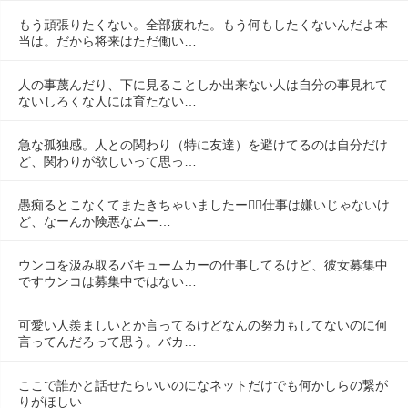
もう頑張りたくない。全部疲れた。もう何もしたくないんだよ本
当は。だから将来はただ働い…
人の事蔑んだり、下に見ることしか出来ない人は自分の事見れて
ないしろくな人には育たない…
急な孤独感。人との関わり（特に友達）を避けてるのは自分だけ
ど、関わりが欲しいって思っ…
愚痴るとこなくてまたきちゃいましたー😮‍💨仕事は嫌いじゃないけ
ど、なーんか険悪なムー…
ウンコを汲み取るバキュームカーの仕事してるけど、彼女募集中
ですウンコは募集中ではない…
可愛い人羨ましいとか言ってるけどなんの努力もしてないのに何
言ってんだろって思う。バカ…
ここで誰かと話せたらいいのになネットだけでも何かしらの繋が
りがほしい