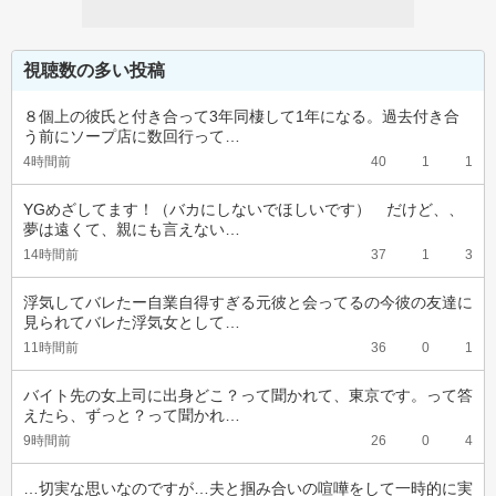
視聴数の多い投稿
８個上の彼氏と付き合って3年同棲して1年になる。過去付き合
う前にソープ店に数回行って…
4時間前
40
1
1
YGめざしてます！（バカにしないでほしいです）　だけど、、
夢は遠くて、親にも言えない…
14時間前
37
1
3
浮気してバレたー自業自得すぎる元彼と会ってるの今彼の友達に
見られてバレた浮気女として…
11時間前
36
0
1
バイト先の女上司に出身どこ？って聞かれて、東京です。って答
えたら、ずっと？って聞かれ…
9時間前
26
0
4
…切実な思いなのですが…夫と掴み合いの喧嘩をして一時的に実