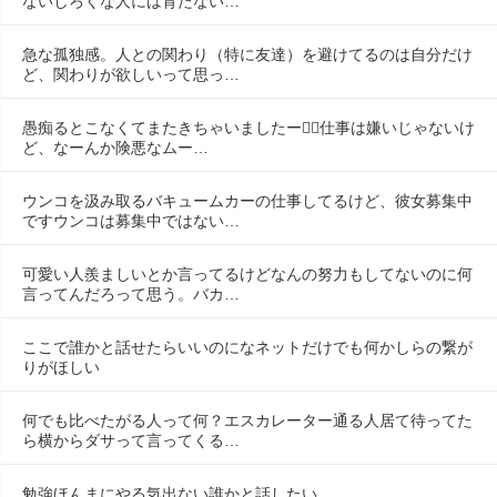
ないしろくな人には育たない…
急な孤独感。人との関わり（特に友達）を避けてるのは自分だけ
ど、関わりが欲しいって思っ…
愚痴るとこなくてまたきちゃいましたー😮‍💨仕事は嫌いじゃないけ
ど、なーんか険悪なムー…
ウンコを汲み取るバキュームカーの仕事してるけど、彼女募集中
ですウンコは募集中ではない…
可愛い人羨ましいとか言ってるけどなんの努力もしてないのに何
言ってんだろって思う。バカ…
ここで誰かと話せたらいいのになネットだけでも何かしらの繋が
りがほしい
何でも比べたがる人って何？エスカレーター通る人居て待ってた
ら横からダサって言ってくる…
勉強ほんまにやる気出ない誰かと話したい