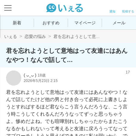
通知
投稿する
新着
おすすめ
マイページ
メール
いぇる
恋愛の悩み
君を忘れようとして意...
君を忘れようとして意地はって友達にはあん
なやつ！なんで話して…
17
( ᴗ ̫ ᴗ )
18歳
2026年5月23日 2:15
君を忘れようとして意地はって友達にはあんなやつ！な
んで話してたけど他の男と付き合って必死に上書きしよ
うとすればするほど君ならこう言うんだろうな、こう言
う時こうしてくれるんだろうなってずっと思っちゃう
よ。惨めだよね。でも喧嘩別れしちゃったからまたこう
なるかもしれないって考えると友達に戻ろうってなって
アプローチしようと思えばできるのに私は弱いから。で