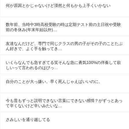
何が原因とかじゃないけど漠然と何もかも上手くいかない
数年前、当時中3時高校受験の時は定期テスト前の土日祝や受験
前の冬休み(年末年始以外)…
友達なんだけど、専門で同じクラスの男の子がその子のことたぶ
ん好きで、よく手を触ってき…
いくらなんでも急すぎてる笑そんな急に勇気100%の伴奏して欲
しいって言われるのはびっ…
自分のことが大っ嫌い。早く死んじゃえばいいのに。
今も昔もずっと説明できない言葉にできない感情？がずっとあっ
て辛くないけど辛いみたいな…
さみしいを通り越してる