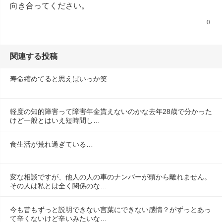
向き合ってください。
0
関連する投稿
寿命縮めてると思えばいっか笑
軽度の知的障害って障害年金貰えないのかな去年28歳で分かった
けど一般とはいえ短時間し…
食生活が荒れ過ぎている…
変な相談ですが、他人の人の車のナンバーが頭から離れません。
その人は私とは全く関係のな…
今も昔もずっと説明できない言葉にできない感情？がずっとあっ
て辛くないけど辛いみたいな…