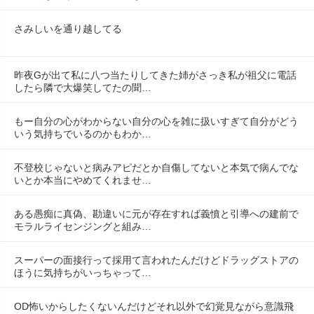
さみしいを通り越してる
昨夜Gが出て私に八つ当たりしてきた姉がさっき私が祖父に電話
したら隣で大爆笑してたの聞…
もー自分の心がわからない自分の心を雑に扱いすぎて自分がどう
いう気持ちでいるのかもわか…
不登校じゃないと病みアピだとか自傷してないと本気で病んでな
いとか本当にやめてくれませ…
ある愚痴に真偽、勘違いに元が存在すれば義憤と引導への建前で
モラルライセンジングと組み…
スーパーの面接行って採用て言われたんだけどドラッグストアの
ほうに気持ちがいっちゃって…
OD怖いからしたくないんだけどそれ以外で幻覚見ながら意識飛