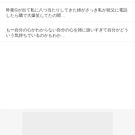
昨夜Gが出て私に八つ当たりしてきた姉がさっき私が祖父に電話
したら隣で大爆笑してたの聞…
もー自分の心がわからない自分の心を雑に扱いすぎて自分がどう
いう気持ちでいるのかもわか…