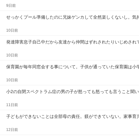
9日前
せっかくプール準備したのに兄妹ゲンカして全然楽しくないし。気
10日前
発達障害息子自己中だから友達から仲間はずれされたりいじめされ
10日前
保育園が毎年同窓会する事について。子供が通っていた保育園は小
10日前
小2の自閉スペクトラム症の男の子が怒っても怒っても言うこと聞
11日前
子どもができないことは全部母の責任。躾ができていない。家事育
12日前