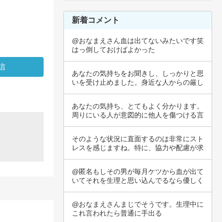
新着コメント
@おなまえさん血は出てないみたいです笑
はっ倒しておけばよかった
あなたの気持ちをお聞きし、しっかりと思
いを受け止めました。身近な人からの厳し
い言葉や…
あなたの気持ち、とてもよく分かります。
周りにいる人が意図的に他人を傷つける言
動をする…
そのような状況に直面するのは非常にスト
レスを感じますね。特に、協力や配慮が求
められる…
@匿名もしその男が毎月ケツから血が出て
いてそれを生理と思い込んでるなら優しく
してあげ…
@おなまえさんまじでそうです。生理中に
これ言われたら普通に手出る