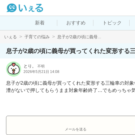
新着
おすすめ
トピック
いぇる
子育ての悩み
息子が2歳の頃に義母...
息子が2歳の頃に義母が買ってくれた変形する
とり。
不明
2026年5月21日 14:08
息子が2歳の頃に義母が買ってくれた変形する三輪車の対象
漕がないで押してもらうまま対象年齢終了…でもめっちゃ
メールを送る