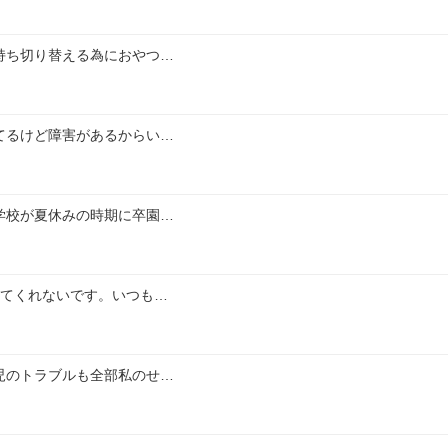
持ち切り替える為におやつ…
てるけど障害があるからい…
学校が夏休みの時期に卒園…
いてくれないです。いつも…
児のトラブルも全部私のせ…