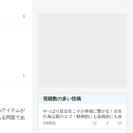
0
1
視聴数の多い投稿
のアイテムが
やっぱり反出生こそが幸福に繋がる！出生
行為は親のエゴ！精神的にも金銭的にも余
ある問題であ
裕ないく…
5時間前
72
3
17