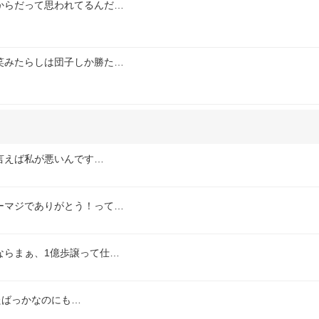
からだって思われてるんだ…
笑みたらしは団子しか勝た…
言えば私が悪いんです…
ーマジでありがとう！って…
ならまぁ、1億歩譲って仕…
来たばっかなのにも…