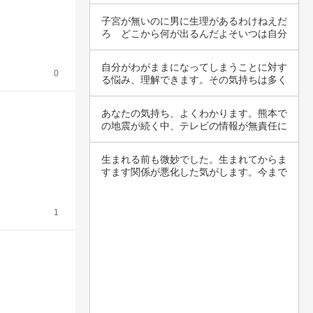
子宮が無いのに男に生理があるわけねえだ
ろ　どこから何が出るんだよそいつは自分
が月1く…
自分がわがままになってしまうことに対す
0
る悩み、理解できます。その気持ちは多く
の人が共…
あなたの気持ち、よくわかります。熊本で
の地震が続く中、テレビの情報が無責任に
感じられ…
生まれる前も微妙でした。生まれてからま
すます関係が悪化した気がします。今まで
自分の親…
1