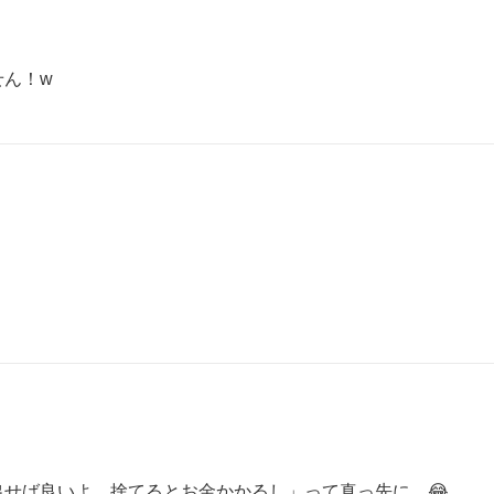
せん！w
せば良いよ、捨てるとお金かかるし」って真っ先に…😂
