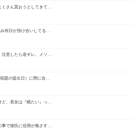
たくさん貰おうとしてきて…
休み何日か預け合いしてる…
、注意したら逆ギレ。メソ…
（宿題の提出日）に間に合…
けど、長女は『眠たい』っ…
の事で彼氏に信用が無さす…