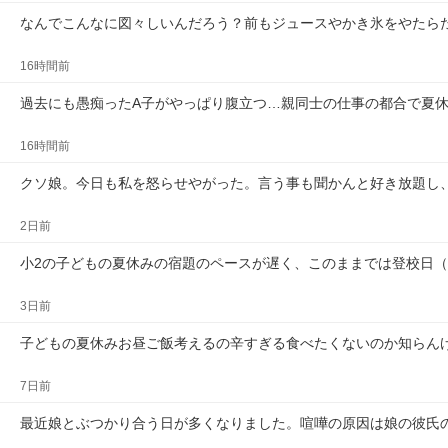
なんでこんなに図々しいんだろう？前もジュースやかき氷をやたら
16時間前
過去にも愚痴ったA子がやっぱり腹立つ…親同士の仕事の都合で夏
16時間前
クソ娘。今日も私を怒らせやがった。言う事も聞かんと好き放題し
2日前
小2の子どもの夏休みの宿題のペースが遅く、このままでは登校日
3日前
子どもの夏休みお昼ご飯考えるの辛すぎる食べたくないのか知らん
7日前
最近娘とぶつかり合う日が多くなりました。喧嘩の原因は娘の彼氏