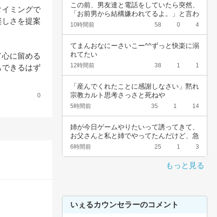
この前、男友達と電話をしていたら突然、
タイミングで
「お前男から結構嫌われてるよ。」と言わ
楽しさを提案
れました…
10時間前
58
0
4
てまんおなにーさいこー^^ずっと快楽に溺
れてたい
て心に留める
12時間前
38
1
1
もできるはず
「産んでくれたことに感謝しなさい」黙れ
宗教カルト思考さっさと死ねや
0
5時間前
35
1
14
姉が今日ゲームやりたいって誘ってきて、
お父さんと私と姉でやってたんだけど、急
に不機嫌…
6時間前
25
1
3
もっと見る
いぇるカウンセラーのコメント