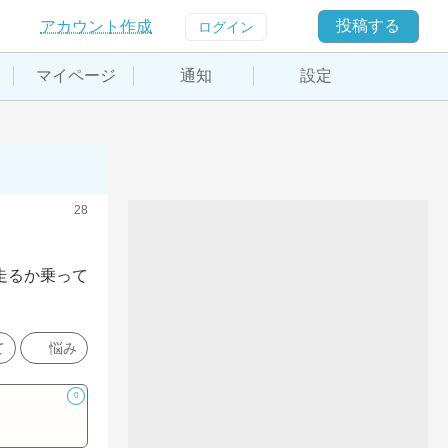
投稿する
アカウント作成
ログイン
マイページ
通知
設定
28
走るか乗って
て
悩み
0