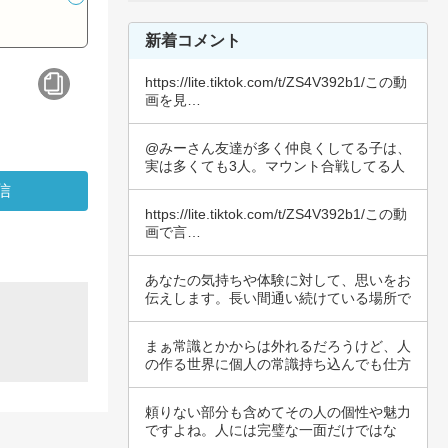
新着コメント
https://lite.tiktok.com/t/ZS4V392b1/この動
画を見…
@みーさん友達が多く仲良くしてる子は、
実は多くても3人。マウント合戦してる人
もいるし…
https://lite.tiktok.com/t/ZS4V392b1/この動
画で言…
あなたの気持ちや体験に対して、思いをお
伝えします。長い間通い続けている場所で
の不満や…
まぁ常識とかからは外れるだろうけど、人
の作る世界に個人の常識持ち込んでも仕方
なく、い…
頼りない部分も含めてその人の個性や魅力
ですよね。人には完璧な一面だけではな