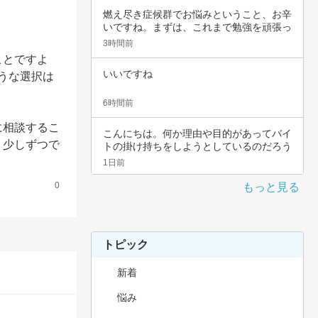
燃え尽き症候群でお悩みということ、お辛
いですね。まずは、これまで勉強を頑張っ
てこられ…
3時間前
ことですよ
いいですね
うな選択は
6時間前
に相談するこ
こんにちは。何か理由や目的があってバイ
。少しずつで
トの掛け持ちをしようとしているのだろう
と思いま…
1日前
0
もっと見る
トピック
新着
悩み