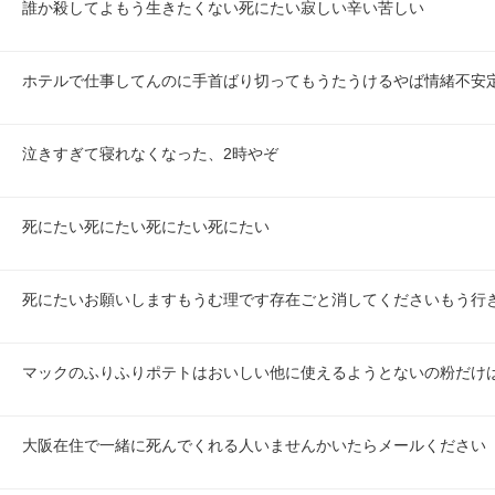
誰か殺してよもう生きたくない死にたい寂しい辛い苦しい
ホテルで仕事してんのに手首ばり切ってもうたうけるやば情緒不安
泣きすぎて寝れなくなった、2時やぞ
死にたい死にたい死にたい死にたい
死にたいお願いしますもうむ理です存在ごと消してくださいもう行
マックのふりふりポテトはおいしい他に使えるようとないの粉だけ
大阪在住で一緒に死んでくれる人いませんかいたらメールください