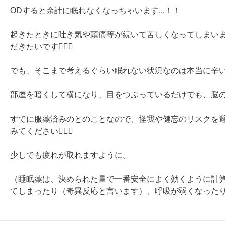
ODすると余計に眠れなくなっちゃいます...！！

起きたときに吐き気や頭痛等が続いて苦しくなってしまい
だきたいです🙇🏻‍♀️

でも、そこまで考えるぐらい眠れない状況なのは本当に辛いです
部屋を暗くして横になり、目をつぶっているだけでも、脳の
すでに服薬済みのとのことなので、怪我や健忘のリスクを
みてください🙇🏻‍♀️

少しでも疲れが取れますように。

（睡眠薬は、決められた量で一番安全によく効くように計
てしまったり（奇異反応と言います）、呼吸が弱くなった