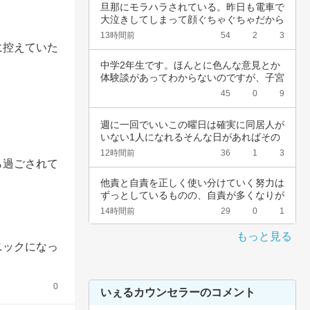
旦那にモラハラされている。昨日も電車で
大泣きしてしまって顔ぐちゃぐちゃだから
会社休ん…
13時間前
54
2
3
に控えていた
中学2年生です。ほんとに色んな意見とか
体験談があってわからないのですが、子宮
頚がんワ…
45
0
9
週に一回でいいこの曜日は確実に同居人が
いない1人になれるそんな日があればその
日だけを…
12時間前
36
1
3
ら過ごされて
他責と自責を正しく使い分けていく努力は
ずっとしているものの、自責が多くなりが
ちなんで…
14時間前
29
0
1
もっと見る
ニックになっ
0
いぇるカウンセラーのコメント