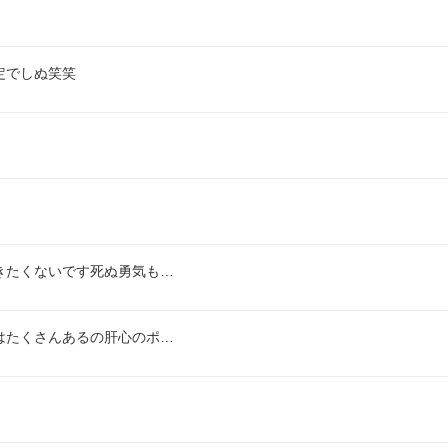
定でしぬ笑笑
きたくないです死ぬ勇気も…
はたくさんあるの肝心のポ…