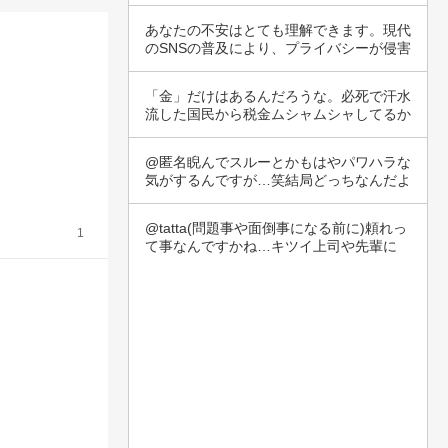
く、弱さや…
あなたの不安はとても理解できます。現代
のSNSの普及により、プライバシーが侵害
される…
「金」だけはあるんだろうな。必死で汗水
流した国民から税金ムシャムシャしてるか
らさ…
@匿名睨んでスルーとかもはやパワハラな
気がするんですが…笑結局どっちなんだよ
って感じ…
@tatta(問題事や面倒事になる前に)頼れっ
1
て事なんですかね…キツイ上司や先輩に
分…