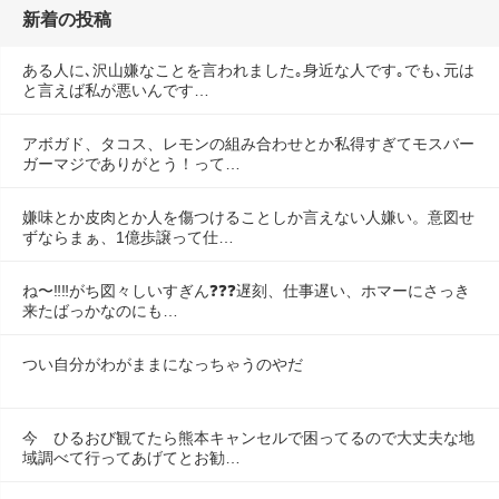
新着の投稿
ある人に､沢山嫌なことを言われました｡身近な人です｡でも､元は
と言えば私が悪いんです…
アボガド、タコス、レモンの組み合わせとか私得すぎてモスバー
ガーマジでありがとう！って…
嫌味とか皮肉とか人を傷つけることしか言えない人嫌い。意図せ
ずならまぁ、1億歩譲って仕…
ね〜‼️‼️がち図々しいすぎん❓❓❓遅刻、仕事遅い、ホマーにさっき
来たばっかなのにも…
つい自分がわがままになっちゃうのやだ
今　ひるおび観てたら熊本キャンセルで困ってるので大丈夫な地
域調べて行ってあげてとお勧…