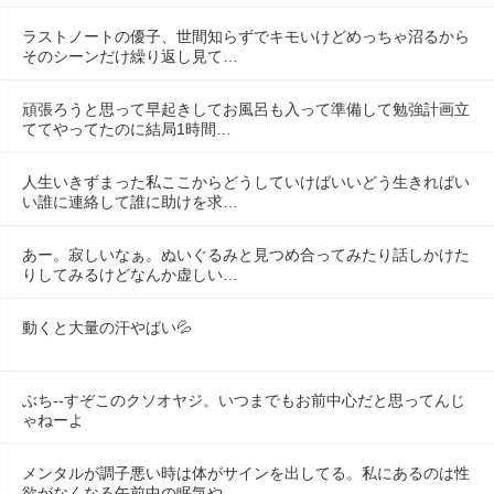
ラストノートの優子、世間知らずでキモいけどめっちゃ沼るから
そのシーンだけ繰り返し見て…
頑張ろうと思って早起きしてお風呂も入って準備して勉強計画立
ててやってたのに結局1時間…
人生いきずまった私ここからどうしていけばいいどう生きればい
い誰に連絡して誰に助けを求…
あー。寂しいなぁ。ぬいぐるみと見つめ合ってみたり話しかけた
りしてみるけどなんか虚しい…
動くと大量の汗やばい💦
ぶち--すぞこのクソオヤジ。いつまでもお前中心だと思ってんじ
ゃねーよ
メンタルが調子悪い時は体がサインを出してる。私にあるのは性
欲がなくなる午前中の眠気や…