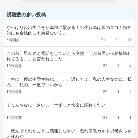
視聴数の多い投稿
やっぱり反出生こそが幸福に繋がる！出生行為は親のエゴ！精神
的にも金銭的にも余裕ないく…
5時間前
71
3
17
この前、男友達と電話をしていたら突然、「お前男から結構嫌わ
れてるよ。」と言われました…
10時間前
58
0
4
一生に一度の中学生時代、、、、返してよ。私の人生なのに。私
の、、私の。一度でいいから…
15時間前
50
1
4
てまんおなにーさいこー^^ずっと快楽に溺れてたい
12時間前
38
1
1
「産んでくれたことに感謝しなさい」黙れ宗教カルト思考さっさ
と死ねや