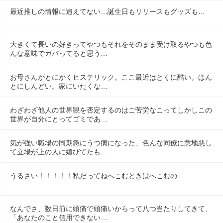
最近推しの情報に追えてない…誕生日もリリースもグッズも…
大きくて長いの好きってやつもそれをそのまま受け取るやつも色
んな意味でガバってると思う…
お母さんがとにかくヒステリック。ここ最近はとくに酷い。ほん
とにしんどい。家にいたくな…
わざわざ他人の世界観を否定するのはご苦労なこってしかしこの
世界が自分にとってゴミであ…
気が強い職場の同期急にうつ病になった、色んな同僚に意地悪し
て立場が上の人に媚びてたも…
うるさい！！！！！私だってねへこむときはへこむの
なんでさ、数日前に頭痛で頭痛いからって八つ当たりしてきて、
「あなたのこと信用できない…