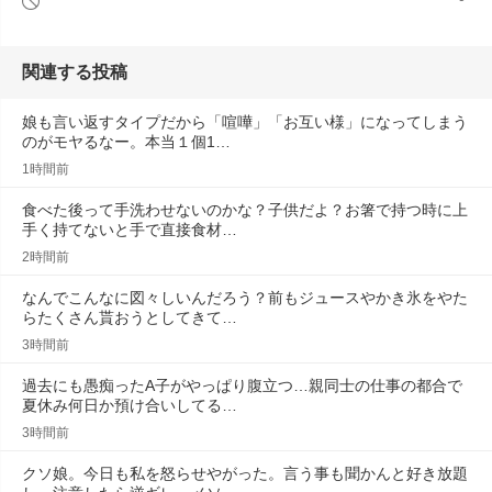
関連する投稿
娘も言い返すタイプだから「喧嘩」「お互い様」になってしまう
のがモヤるなー。本当１個1…
1時間前
食べた後って手洗わせないのかな？子供だよ？お箸で持つ時に上
手く持てないと手で直接食材…
2時間前
なんでこんなに図々しいんだろう？前もジュースやかき氷をやた
らたくさん貰おうとしてきて…
3時間前
過去にも愚痴ったA子がやっぱり腹立つ…親同士の仕事の都合で
夏休み何日か預け合いしてる…
3時間前
クソ娘。今日も私を怒らせやがった。言う事も聞かんと好き放題