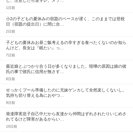
し、注意したら逆ギレ。メソ…
1日前
小2の子どもの夏休みの宿題のペースが遅く、このままでは登校
日（宿題の提出日）に間に合…
2日前
子どもの夏休みお昼ご飯考えるの辛すぎる食べたくないのか知ら
んけど、長女は『眠たい』っ…
7日前
最近娘とぶつかり合う日が多くなりました。喧嘩の原因は娘の彼
氏の事で彼氏に信用が無さす…
8日前
せっかくプール準備したのに兄妹ゲンカして全然楽しくないし。
気持ち切り替える為におやつ…
9日前
発達障害息子自己中だから友達から仲間はずれされたりいじめさ
れてるけど障害があるからい…
10日前