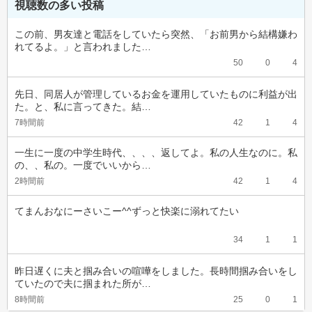
視聴数の多い投稿
この前、男友達と電話をしていたら突然、「お前男から結構嫌わ
れてるよ。」と言われました…
50
0
4
先日、同居人が管理しているお金を運用していたものに利益が出
た。と、私に言ってきた。結…
7時間前
42
1
4
一生に一度の中学生時代、、、、返してよ。私の人生なのに。私
の、、私の。一度でいいから…
2時間前
42
1
4
てまんおなにーさいこー^^ずっと快楽に溺れてたい
34
1
1
昨日遅くに夫と掴み合いの喧嘩をしました。長時間掴み合いをし
ていたので夫に掴まれた所が…
8時間前
25
0
1