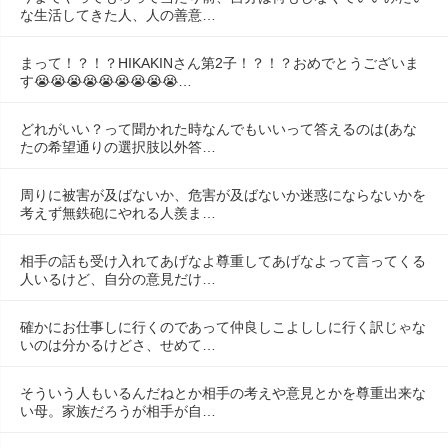
な生活してきた人、人の善意…
まって！？！？HIKAKINさん第2子！？！？おめでとうございま
す😭😭😭😭😭😭😭😭😭…
どれがいい？って聞かれた時なんでもいいって答えるのは(あな
たの希望通りの選択肢以外答…
周りに被害が及ばないか、危害が及ばないか迷惑にならないかを
考えず無鉄砲にやれる人羨ま…
相手の話も受け入れてあげなよ尊重してあげなよって言ってくる
人いるけど、自分の意見だけ…
確かにお仕事しに行くのであって仲良しこよししに行く訳じゃな
いのは分かるけどさ、せめて…
そういう人もいるんだねとか相手の考えや意見とかを尊重出来な
い母。家族だろうが相手が自…