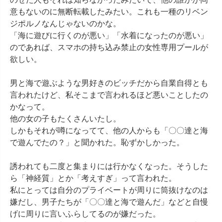
意もないのに無断転載したみたい。これも一種のリベン
ジポルノなんじゃないのかな。

「海に遊びに行くのが悪い」「水着になったのが悪い」
のであれば、スマホの持ち込み禁止の女性専用プールが
欲しい。

男と海で遊ぶような男好きのビッチだから自業自得とも
言われたけど、私そこまで言われるほど悪いことしたの
かなって。

他の女の子もたくさんいたし。

しかもそれが噂になってて、他の人からも「〇〇達と海
で遊んでたの？」と聞かれた。恥ずかしかった。

誘われても二度と集まりには行かなくなった。そうした
ら「神経質」とか「考えすぎ」って言われた。

私にとっては自分のプライベートが周りに筒抜けなのは
嫌だし、男子たちが「〇〇達と海で遊んだ」などと自慢
げに周りに言いふらしてるのが嫌だった。
