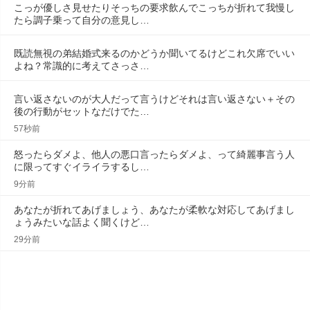
こっが優しさ見せたりそっちの要求飲んでこっちが折れて我慢し
たら調子乗って自分の意見し…
既読無視の弟結婚式来るのかどうか聞いてるけどこれ欠席でいい
よね？常識的に考えてさっさ…
言い返さないのが大人だって言うけどそれは言い返さない＋その
後の行動がセットなだけでた…
57秒前
怒ったらダメよ、他人の悪口言ったらダメよ、って綺麗事言う人
に限ってすぐイライラするし…
9分前
あなたが折れてあげましょう、あなたが柔軟な対応してあげまし
ょうみたいな話よく聞くけど…
29分前