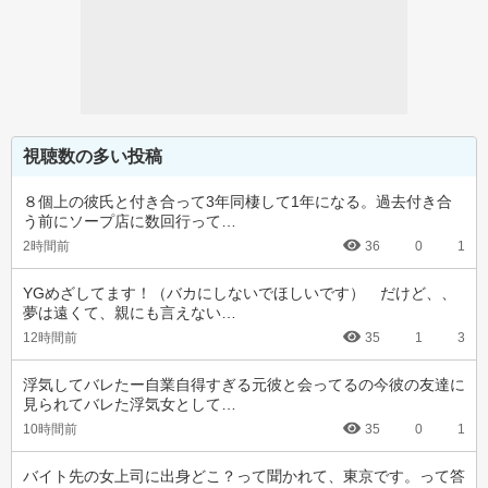
視聴数の多い投稿
８個上の彼氏と付き合って3年同棲して1年になる。過去付き合
う前にソープ店に数回行って…
2時間前
36
0
1
YGめざしてます！（バカにしないでほしいです）　だけど、、
夢は遠くて、親にも言えない…
12時間前
35
1
3
浮気してバレたー自業自得すぎる元彼と会ってるの今彼の友達に
見られてバレた浮気女として…
10時間前
35
0
1
バイト先の女上司に出身どこ？って聞かれて、東京です。って答