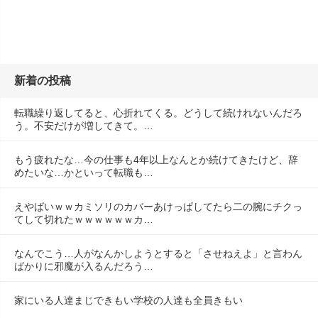
新着の投稿
転職繰り返してると、心折れてくる。どうして続けれないんだろ
う。不安だけが増してきて。…
もう疲れたな…今の仕事も4年以上なんとか続けてきたけど、辞
めたいな…かといって転職も…
えやばいｗｗカミソリのカバーあけっぱしてたら二の腕にチクっ
てして切れたｗｗｗｗｗｗカ…
なんでこう…人がなんかしようとすると「させねえよ」と言わん
ばかりに邪魔が入るんだろう…
家にいる人達まじできもい学校の人達も全員きもい