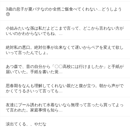
3歳の息子が夏バテなのか全然ご飯食べてくれない…どうしよう
😓
小姑みたいな孫は私だよどこまで言って、どこから言わない方が
いいのかわからないでもね、…
絶対私の悪口。絶対仕事が出来なくて遅いからペアを変えて欲し
いって言ったんでしょ。
あつ森で、昔の自分から「〇〇高校には行けましたか」と手紙が
届いていた。手紙を書いた覚…
思春期をなんも理解してくれない親だと腹が立つ。朝から声がで
かくてうるさいって言っても…
友達にプール誘われて水着ないなら無理って言ったら買ってよっ
て言われた。家庭事情も知ら…
涙出てくる、、やだな