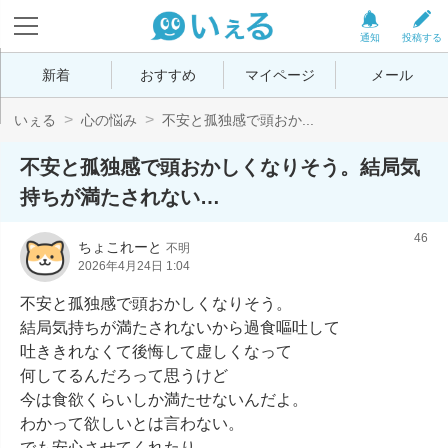
通知
投稿する
新着
おすすめ
マイページ
メール
いぇる
心の悩み
不安と孤独感で頭おか...
不安と孤独感で頭おかしくなりそう。結局気
持ちが満たされない…
46
ちょこれーと
不明
2026年4月24日 1:04
不安と孤独感で頭おかしくなりそう。

結局気持ちが満たされないから過食嘔吐して

吐ききれなくて後悔して虚しくなって

何してるんだろって思うけど

今は食欲くらいしか満たせないんだよ。

わかって欲しいとは言わない。

でも安心させてくれたり
