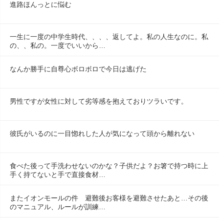
進路ほんっとに悩む
一生に一度の中学生時代、、、、返してよ。私の人生なのに。私
の、、私の。一度でいいから…
なんか勝手に自尊心ボロボロで今日は逃げた
男性ですが女性に対して劣等感を抱えておりツラいです。
彼氏がいるのに一目惚れした人が気になって頭から離れない
食べた後って手洗わせないのかな？子供だよ？お箸で持つ時に上
手く持てないと手で直接食材…
またイオンモールの件　避難後お客様を避難させたあと…その後
のマニュアル、ルールが訓練…