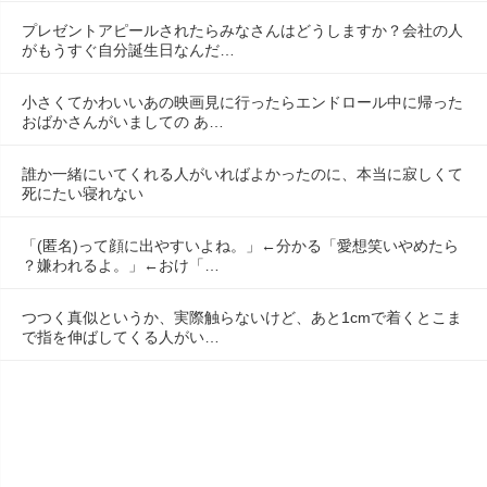
プレゼントアピールされたらみなさんはどうしますか？会社の人
がもうすぐ自分誕生日なんだ…
小さくてかわいいあの映画見に行ったらエンドロール中に帰った
おばかさんがいましての あ…
誰か一緒にいてくれる人がいればよかったのに、本当に寂しくて
死にたい寝れない
「(匿名)って顔に出やすいよね。」←分かる「愛想笑いやめたら
？嫌われるよ。」←おけ「…
つつく真似というか、実際触らないけど、あと1cmで着くとこま
で指を伸ばしてくる人がい…