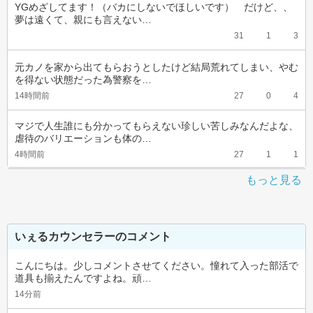
YGめざしてます！（バカにしないでほしいです）　だけど、、
夢は遠くて、親にも言えない…
31
1
3
元カノを家から出てもらおうとしたけど結局荒れてしまい、やむ
を得ない状態だった為警察を…
14時間前
27
0
4
マジで人生誰にも分かってもらえない珍しい苦しみなんだよな、
虐待のバリエーションも体の…
4時間前
27
1
1
もっと見る
いぇるカウンセラーのコメント
こんにちは。少しコメントさせてください。憧れて入った部活で
道具も揃えたんですよね。頑…
14分前