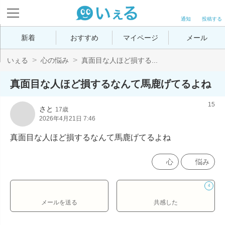
通知
投稿する
新着
おすすめ
マイページ
メール
いぇる
心の悩み
真面目な人ほど損する...
真面目な人ほど損するなんて馬鹿げてるよね
15
さと
17歳
2026年4月21日 7:46
真面目な人ほど損するなんて馬鹿げてるよね
心
悩み
4
メールを送る
共感した