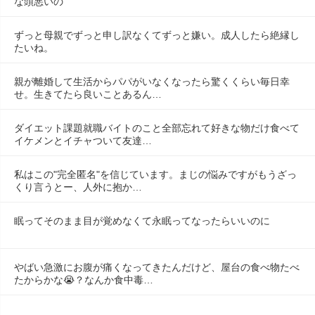
な頭悪いの
ずっと母親でずっと申し訳なくてずっと嫌い。成人したら絶縁し
たいね。
親が離婚して生活からパパがいなくなったら驚くくらい毎日幸
せ。生きてたら良いことあるん…
ダイエット課題就職バイトのこと全部忘れて好きな物だけ食べて
イケメンとイチャついて友達…
私はこの"完全匿名"を信じています。まじの悩みですがもうざっ
くり言うとー、人外に抱か…
眠ってそのまま目が覚めなくて永眠ってなったらいいのに
やばい急激にお腹が痛くなってきたんだけど、屋台の食べ物たべ
たからかな😭？なんか食中毒…