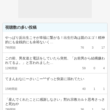
視聴数の多い投稿
やっぱり反出生こそが幸福に繋がる！出生行為は親のエゴ！精神
的にも金銭的にも余裕ないく…
7時間前
76
3
17
この前、男友達と電話をしていたら突然、「お前男から結構嫌わ
れてるよ。」と言われました…
12時間前
59
0
4
てまんおなにーさいこー^^ずっと快楽に溺れてたい
15時間前
40
1
1
「産んでくれたことに感謝しなさい」黙れ宗教カルト思考さっさ
と死ねや
7時間前
36
1
14