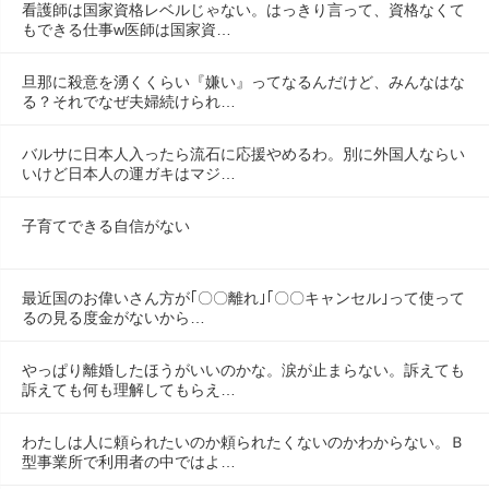
看護師は国家資格レベルじゃない。はっきり言って、資格なくて
もできる仕事w医師は国家資…
旦那に殺意を湧くくらい『嫌い』ってなるんだけど、みんなはな
る？それでなぜ夫婦続けられ…
バルサに日本人入ったら流石に応援やめるわ。別に外国人ならい
いけど日本人の運ガキはマジ…
子育てできる自信がない
最近国のお偉いさん方が｢〇〇離れ｣｢〇〇キャンセル｣って使って
るの見る度金がないから…
やっぱり離婚したほうがいいのかな。涙が止まらない。訴えても
訴えても何も理解してもらえ…
わたしは人に頼られたいのか頼られたくないのかわからない。Ｂ
型事業所で利用者の中ではよ…