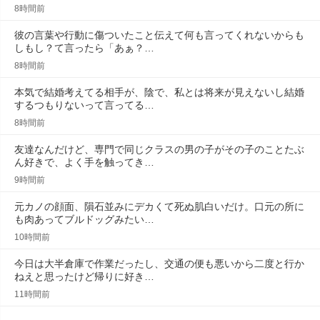
8時間前
彼の言葉や行動に傷ついたこと伝えて何も言ってくれないからも
しもし？て言ったら「あぁ？…
8時間前
本気で結婚考えてる相手が、陰で、私とは将来が見えないし結婚
するつもりないって言ってる…
8時間前
友達なんだけど、専門で同じクラスの男の子がその子のことたぶ
ん好きで、よく手を触ってき…
9時間前
元カノの顔面、隕石並みにデカくて死ぬ肌白いだけ。口元の所に
も肉あってブルドッグみたい…
10時間前
今日は大半倉庫で作業だったし、交通の便も悪いから二度と行か
ねえと思ったけど帰りに好き…
11時間前