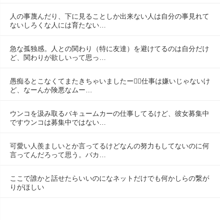
人の事蔑んだり、下に見ることしか出来ない人は自分の事見れて
ないしろくな人には育たない…
急な孤独感。人との関わり（特に友達）を避けてるのは自分だけ
ど、関わりが欲しいって思っ…
愚痴るとこなくてまたきちゃいましたー😮‍💨仕事は嫌いじゃないけ
ど、なーんか険悪なムー…
ウンコを汲み取るバキュームカーの仕事してるけど、彼女募集中
ですウンコは募集中ではない…
可愛い人羨ましいとか言ってるけどなんの努力もしてないのに何
言ってんだろって思う。バカ…
ここで誰かと話せたらいいのになネットだけでも何かしらの繋が
りがほしい