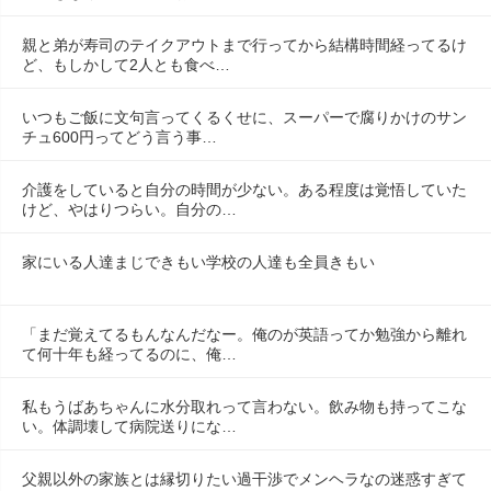
親と弟が寿司のテイクアウトまで行ってから結構時間経ってるけ
ど、もしかして2人とも食べ…
いつもご飯に文句言ってくるくせに、スーパーで腐りかけのサン
チュ600円ってどう言う事…
介護をしていると自分の時間が少ない。ある程度は覚悟していた
けど、やはりつらい。自分の…
家にいる人達まじできもい学校の人達も全員きもい
「まだ覚えてるもんなんだなー。俺のが英語ってか勉強から離れ
て何十年も経ってるのに、俺…
私もうばあちゃんに水分取れって言わない。飲み物も持ってこな
い。体調壊して病院送りにな…
父親以外の家族とは縁切りたい過干渉でメンヘラなの迷惑すぎて