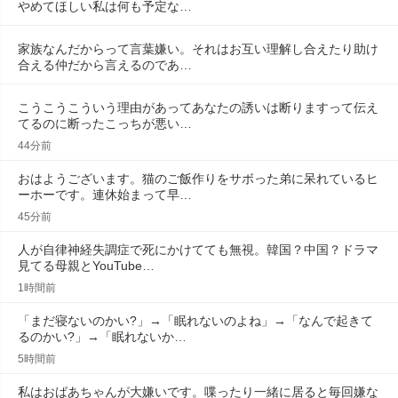
やめてほしい私は何も予定な…
家族なんだからって言葉嫌い。それはお互い理解し合えたり助け
合える仲だから言えるのであ…
こうこうこういう理由があってあなたの誘いは断りますって伝え
てるのに断ったこっちが悪い…
44分前
おはようございます。猫のご飯作りをサボった弟に呆れているヒ
ーホーです。連休始まって早…
45分前
人が自律神経失調症で死にかけてても無視。韓国？中国？ドラマ
見てる母親とYouTube…
1時間前
「まだ寝ないのかい?」→「眠れないのよね」→「なんで起きて
るのかい?」→「眠れないか…
5時間前
私はおばあちゃんが大嫌いです。喋ったり一緒に居ると毎回嫌な