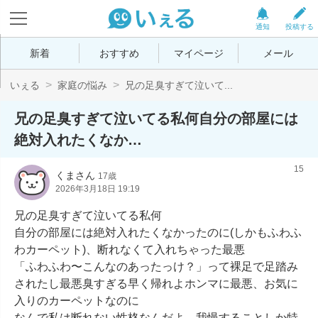
通知
投稿する
新着
おすすめ
マイページ
メール
いぇる
家庭の悩み
兄の足臭すぎて泣いて...
兄の足臭すぎて泣いてる私何自分の部屋には
絶対入れたくなか…
15
くまさん
17歳
2026年3月18日 19:19
兄の足臭すぎて泣いてる私何

自分の部屋には絶対入れたくなかったのに(しかもふわふ
わカーペット)、断れなくて入れちゃった最悪

「ふわふわ〜こんなのあったっけ？」って裸足で足踏み
されたし最悪臭すぎる早く帰れよホンマに最悪、お気に
入りのカーペットなのに

なんで私は断れない性格なんだよ、我慢することしか特