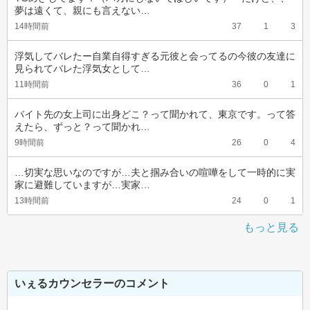
夢は遠くて、親にも言えない…
14時間前
37
1
3
浮気してバレたー自業自得すぎる元彼と会ってるの今彼の友達に
見られてバレた浮気女として…
11時間前
36
0
1
バイト先の女上司に出身どこ？って聞かれて、東京です。って答
えたら、ずっと？って聞かれ…
9時間前
26
0
4
…切実な思いなのですが…夫と掴み合いの喧嘩をして一時的に実
家に避難していますが…実家…
13時間前
24
0
1
もっと見る
いぇるカウンセラーのコメント