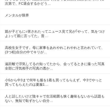
次第で、FC退会するかどう…
メンタルが限界
親が子どもに○害されたってニュース見て兄が｢やって、気をつけ
よ｣って親に言ってた。普…
高校生女子です。母に家事をあれやれこれやれと言われていて、
(3つ程)自分の中でキリが…
遠距離で浮気してるの知ってたから、会ってるときに撮った写真
全部に浮気相手の写真の透か…
小5から中3まで何年も服を1着も買ってもらえず、中3でやっと
買ってもらえたのは夏服1…
人と話したいけど陰キャで生活範囲も狭く趣味もないから話題も
ない。無知で恥ずかしい自分…