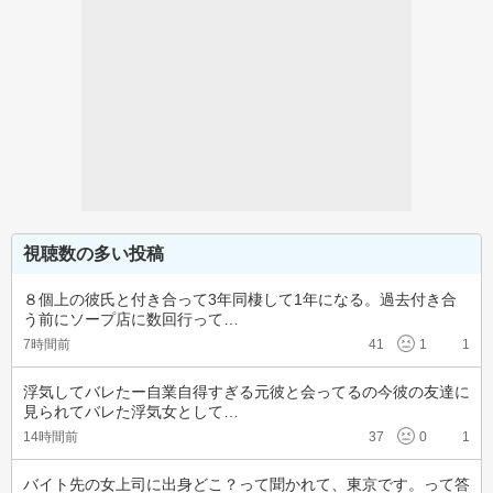
視聴数の多い投稿
８個上の彼氏と付き合って3年同棲して1年になる。過去付き合
う前にソープ店に数回行って…
7時間前
41
1
1
浮気してバレたー自業自得すぎる元彼と会ってるの今彼の友達に
見られてバレた浮気女として…
14時間前
37
0
1
バイト先の女上司に出身どこ？って聞かれて、東京です。って答