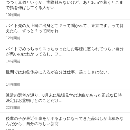
つつく真似というか、実際触らないけど、あと1cmで着くとこま
で指を伸ばしてくる人がい…
10時間前
バイト先の女上司に出身どこ？って聞かれて、東京です。って答
えたら、ずっと？って聞かれ…
12時間前
バイトでめっちゃミスっちゃったしお客様に怒られてつらい自分
が悪いのはわかってるし、フ…
14時間前
世間ではお盆休みに入るが自分は仕事。羨ましさはない。
14時間前
派遣の選考が通り、8月末に職場見学の連絡があった正式な日時
決定はお盆明けとのことだけ…
22時間前
後輩の子が最近仕事をサボるようになってきた品出しが山積みな
んだから、自分の欲しい新商…