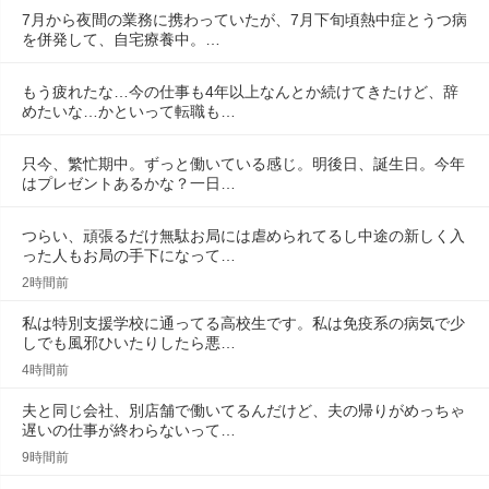
7月から夜間の業務に携わっていたが、7月下旬頃熱中症とうつ病
を併発して、自宅療養中。…
もう疲れたな…今の仕事も4年以上なんとか続けてきたけど、辞
めたいな…かといって転職も…
只今、繁忙期中。ずっと働いている感じ。明後日、誕生日。今年
はプレゼントあるかな？一日…
つらい、頑張るだけ無駄お局には虐められてるし中途の新しく入
った人もお局の手下になって…
2時間前
私は特別支援学校に通ってる高校生です。私は免疫系の病気で少
しでも風邪ひいたりしたら悪…
4時間前
夫と同じ会社、別店舗で働いてるんだけど、夫の帰りがめっちゃ
遅いの仕事が終わらないって…
9時間前