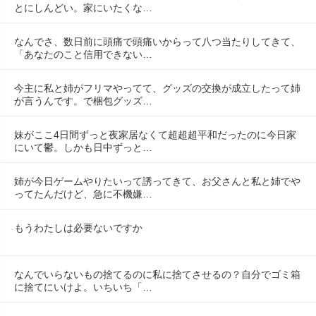
とにしんどい。家にいたくな…
なんでさ、数日前に頭痛で頭痛いからって八つ当たりしてきて、
「あなたのこと信用できない…
今主に私と姉がフリマやってて、グッズの交換が成立したって姉
が言うんです。で梱包グッズ…
妹がここ4日間ずっと夜家居なくて超超超平和だったのに今日家
にいて鬱。しかも日中ずっと…
姉が今日ゲームやりたいって誘ってきて、お父さんと私と姉でや
ってたんだけど、急に不機嫌…
もうわたしは必要ないですか
なんでいらないもの捨てるのに私に捨てさせるの？自分でゴミ箱
に捨てにいけよ。いちいち「…