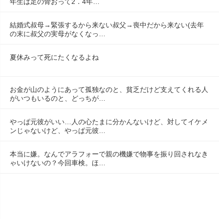
年生は足の骨おって2．4年…
結婚式叔母→緊張するから来ない叔父→喪中だから来ない(去年
の末に叔父の実母がなくなっ…
夏休みって死にたくなるよね
お金が山のようにあって孤独なのと、貧乏だけど支えてくれる人
がいつもいるのと、どっちが…
やっぱ元彼がいい…人の心たまに分かんないけど、対してイケメ
ンじゃないけど、やっぱ元彼…
本当に嫌。なんでアラフォーで親の機嫌で物事を振り回されなき
ゃいけないの？今回車検。ほ…