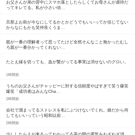
お父さんが弟の背中にスマホ落としたらしくてお母さんが虐待だ
ってキレてる。私が小さい頃…
旦那よお前が今なにしてるかとかどうでもいいってか信じてない
からなにもかも笑仲良くうま…
親が一番の理解者って思ってたけど全然そんなこと無かったむし
ろ親が一番分かってくれない…
たとえ縁を切っても、血が繋がってる事実は消せないのグロい。
1時間前
うちのお父さんがチャッピーに対する信頼度やばすぎて笑う爆笑
爆笑「成功者はみんなCha…
2時間前
会社で溜まってるストレスを私にぶつけないでくれ。娘だから何
してもいいっていう昭和以前…
2時間前
少ししたら人が来るってわかってる茶の間の電気をわざわざ消