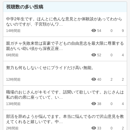
視聴数の多い投稿
中学2年生です。ほんとに色んな意見とか体験談があってわから
ないのですが、子宮頚がんワ…
14時間前
54
0
9
親ガチャ失敗来世は富豪で子どもの自由意志を最大限に尊重する
親がいい幼い頃から深夜正座…
6時間前
52
0
4
努力も何もしないくせにプライドだけ高い無能。
12時間前
40
2
2
職場のおじさんがキモイです、話聞いて欲しいです。おじさんは
私の前の席に座っていて、い…
13時間前
38
0
4
部活を辞めようか悩んでます。本当に悩んでるので沢山意見を教
えてくれると嬉しいです。中…
2時間前
33
0
2