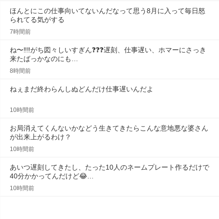
ほんとにこの仕事向いてないんだなって思う8月に入って毎日怒
られてる気がする
7時間前
ね〜‼️‼️がち図々しいすぎん❓❓❓遅刻、仕事遅い、ホマーにさっき
来たばっかなのにも…
8時間前
ねぇまだ終わらんしぬどんだけ仕事遅いんだよ
10時間前
お局消えてくんないかなどう生きてきたらこんな意地悪な婆さん
が出来上がるわけ？
10時間前
あいつ遅刻してきたし、たった10人のネームプレート作るだけで
40分かかってんだけど😂…
10時間前