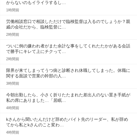
からないのもイライラするし…
1時間前
労働相談窓口で相談しただけで臨検監督は入るのでしょうか？親
戚の会社だから、臨検監督に…
2時間前
ついに例の嫌われ者がまた余計な事をしてくれたたかがある会話
で勝手にキレて上にチクって…
2時間前
限界が来てしまってうつ病と診断され休職してしまった。休職に
関する面談で営業の幹部の人…
3時間前
今朝出勤したら、小さく折りたたまれた差出人のない置き手紙が
私の席にありました…「居眠…
4時間前
kさんから聞いたんだけど辞めたバイト先のリーダー、私が辞め
てから私とkさんのこと変わ…
4時間前