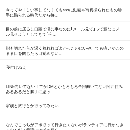
今ってやましい事してなくてもsnsに動画や写真撮られたもの勝
手に貼られる時代だから接…
目の前に居るし口頭で済む事なのに｢メール見て｣って頑なにメー
ル見せようとしてきて｢今…
指も切れた首が深く着れればよかったのにいや、でも痛いかこの
まま目を閉じたら目覚めない…
寝付けねえ
LINE向いてない！てかDMとかもろもろ全部向いてない関西住み
あるあるだと勝手に思っ…
家族と旅行とか行ってみたい
なんでこっちがアポ取って行きたくないボランティアに行かなき
ゃなんだよ看護に地域の暮ら…