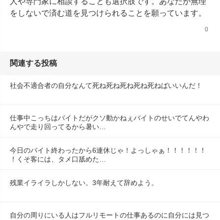
人や専門家に相談することも選択肢です。あなたが無理
をしないで済む道を見つけられることを願っています。
0
関連する投稿
社会不適合者の自分なんて死ね死ね死ね死ね死ねばいいんだ！
仕事中こっちはバイトだがクソ動かねぇバイトのせいでてんやわ
んやで走り回ってるから暑い…
今日のバイト終わったから6連休じゃ！よっしゃぁ！！！！！！
！くそ客には、タメ口舐めた…
残業イライラしかしない。3年耐えて辞めよう。
自分の周りにいる人はフルリモートの仕事あるのに自分には見つ