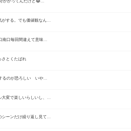
分かかってんだけど😂…
気がする。でも価値観なん…
口南口毎回間違えて意味…
っさとくたばれ
するのが恐ろしい　いや…
ル大変で楽しいらしいし、…
のシーンだけ繰り返し見て…