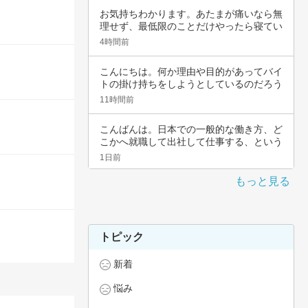
お気持ちわかります。あたまが痛いなら無
理せず、最低限のことだけやったら寝てい
いんじゃ…
4時間前
こんにちは。何か理由や目的があってバイ
トの掛け持ちをしようとしているのだろう
と思いま…
11時間前
こんばんは。日本での一般的な働き方、ど
こかへ就職して出社して仕事する、という
職種では…
1日前
もっと見る
トピック
新着
悩み