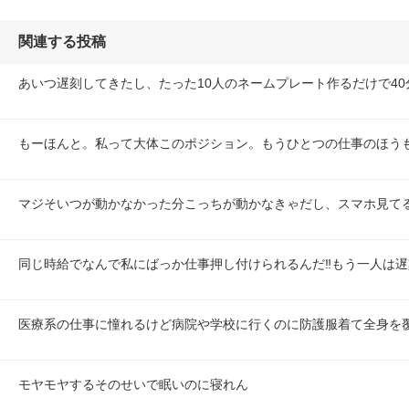
関連する投稿
あいつ遅刻してきたし、たった10人のネームプレート作るだけで40
もーほんと。私って大体このポジション。もうひとつの仕事のほう
マジそいつが動かなかった分こっちが動かなきゃだし、スマホ見て
同じ時給でなんで私にばっか仕事押し付けられるんだ‼️もう一人は
医療系の仕事に憧れるけど病院や学校に行くのに防護服着て全身を
モヤモヤするそのせいで眠いのに寝れん