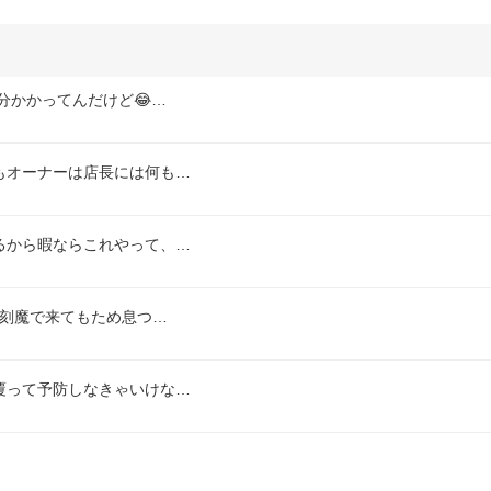
分かかってんだけど😂…
もオーナーは店長には何も…
るから暇ならこれやって、…
遅刻魔で来てもため息つ…
覆って予防しなきゃいけな…