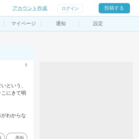
投稿する
アカウント作成
ログイン
マイページ
通知
設定
5
ないという、
そこにきて明
味がわからな
事
愚痴