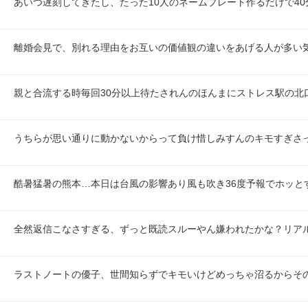
あいつ遅刻してきたし、たった10人のネームプレート作るだけで40
離婚会見で、別れる理由をお互いの価値観の違いをあげる人が多い
親と合流する時毎回30分以上待たされんのほんまにストレス駅の北
うちらが思い通りに動かないからって負け惜しみすんのキモすぎさ
酷暑猛暑の熊本…本日は台風の影響あり風も吹き36度予報でホッと
全然返信こなさすぎる、ずっと既読スルーやん嫌われたかな？リア
ラストノートの優子、世間知らずでキモいけどめっちゃ沼るからそ