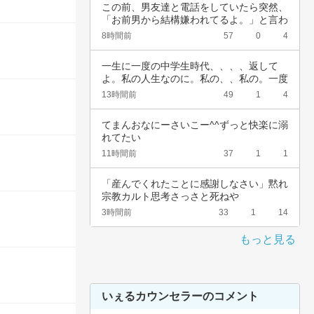
この前、男友達と電話をしていたら突然、
「お前男から結構嫌われてるよ。」と言わ
れました…
8時間前
57
0
4
一生に一度の中学生時代、、、、返して
よ。私の人生なのに。私の、、私の。一度
でいいから…
13時間前
49
1
4
てまんおなにーさいこー^^ずっと快楽に溺
れてたい
11時間前
37
1
1
「産んでくれたことに感謝しなさい」黙れ
宗教カルト思考さっさと死ねや
3時間前
33
1
14
もっと見る
いぇるカウンセラーのコメント