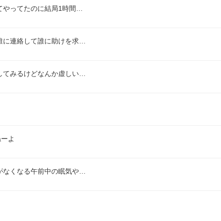
てやってたのに結局1時間…
誰に連絡して誰に助けを求…
してみるけどなんか虚しい…
ねーよ
がなくなる午前中の眠気や…