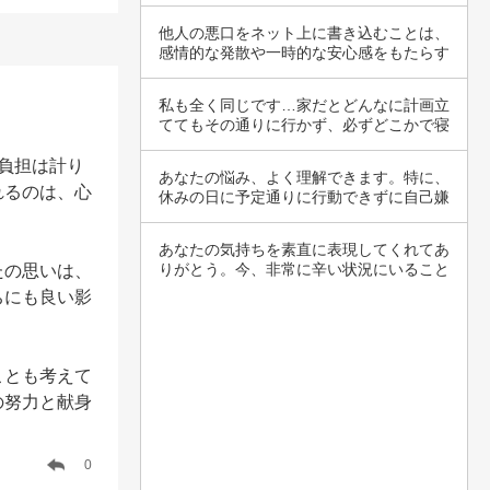
をしない…
他人の悪口をネット上に書き込むことは、
感情的な発散や一時的な安心感をもたらす
かもしれ…
私も全く同じです…家だとどんなに計画立
ててもその通りに行かず、必ずどこかで寝
てしまい…
負担は計り
あなたの悩み、よく理解できます。特に、
れるのは、心
休みの日に予定通りに行動できずに自己嫌
悪を感じ…
あなたの気持ちを素直に表現してくれてあ
りがとう。今、非常に辛い状況にいること
たの思いは、
を理解し…
ちにも良い影
ことも考えて
の努力と献身
0