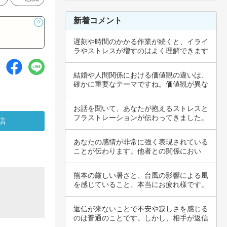
新着コメント
0
遅刻や時間のかかる作業が続くと、イライ
ラやストレスが増すのはよく理解できます
ね。特に…
結婚や人間関係における価値観の違いは、
確かに重要なテーマですね。価値観が異な
ること自…
お話を聞いて、あなたが抱えるストレスと
フラストレーションが伝わってきました。
親との待…
あなたの感情が非常に強く表現されている
ことが伝わります。他者との関係におい
て、思い通…
熊本の厳しい暑さと、台風の影響による風
を感じていること、本当にお疲れ様です。
36度と…
返信が来ないことで不安や寂しさを感じる
のは普通のことです。しかし、相手が返信