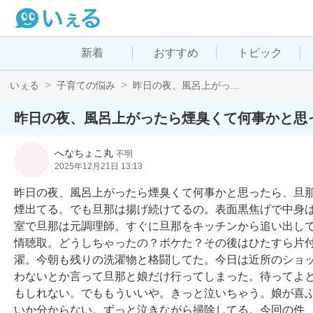
新着
おすすめ
トピック
いぇる
子育ての悩み
昨日の夜、風呂上がっ...
昨日の夜、風呂上がったら煙臭くて何事かと思
へなちょこ丸
不明
2025年12月21日 13:13
昨日の夜、風呂上がったら煙臭くて何事かと思ったら、旦
煙出てる。でも旦那は揚げ続けてるの。表面黒焦げで中身
室で旦那は元調理師。すぐに旦那をキッチンから追い出し
情聴取。どうしちゃったの？ボケた？その後はひたすら片
濯。今朝も残りの洗濯物と格闘してた。今日は近所のショ
わないとか言って旦那と娘だけ行ってしまった。待ってよ
もしれない。でももういいや。きっと泣いちゃう。娘が喜
いか分からない。ずっと泣きながら掃除してる。今回の件