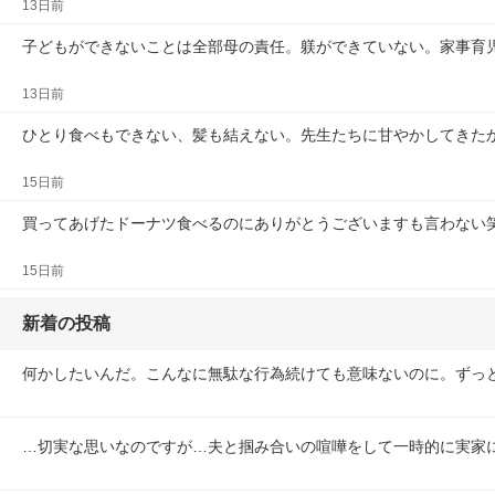
13日前
子どもができないことは全部母の責任。躾ができていない。家事育
13日前
ひとり食べもできない、髪も結えない。先生たちに甘やかしてきた
15日前
買ってあげたドーナツ食べるのにありがとうございますも言わない
15日前
新着の投稿
何かしたいんだ。こんなに無駄な行為続けても意味ないのに。ずっ
…切実な思いなのですが…夫と掴み合いの喧嘩をして一時的に実家