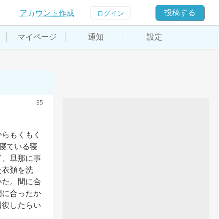
投稿する
アカウント作成
ログイン
マイページ
通知
設定
35
からもくもく
寝ている寝
て、旦那に事
た衣類を洗
いた。間に合
間に合ったか
回復したらい