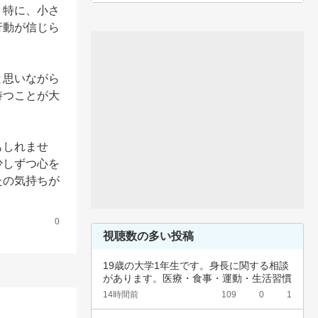
。特に、小さ
行動が信じら
と思いながら
持つことが大
もしれませ
少しずつ心を
たの気持ちが
0
視聴数の多い投稿
19歳の大学1年生です。身長に関する相談
があります。医療・食事・運動・生活習慣
など、…
14時間前
109
0
1