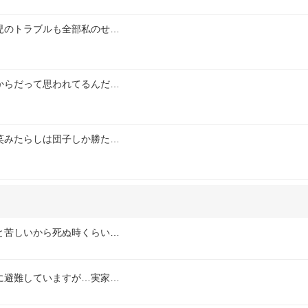
児のトラブルも全部私のせ…
からだって思われてるんだ…
笑みたらしは団子しか勝た…
と苦しいから死ぬ時くらい…
に避難していますが…実家…