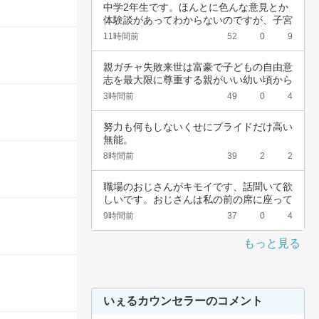
中学2年生です。ほんとに色んな意見とか
体験談があってわからないのですが、子宮
頚がんワ…
11時間前
52
0
9
親ガチャ失敗来世は富豪で子どもの自由意
志を最大限に尊重する親がいい幼い頃から
深夜正座…
3時間前
49
0
4
努力も何もしないくせにプライドだけ高い
無能。
8時間前
39
2
2
職場のおじさんがキモイです、話聞いて欲
しいです。おじさんは私の前の席に座って
いて、い…
9時間前
37
0
4
もっと見る
いぇるカウンセラーのコメント