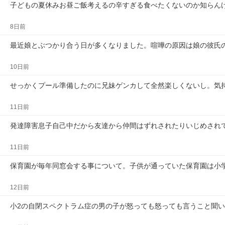
子どもの夏休みお昼ご飯考えるの辛すぎる食べたくないのか知らん
8日前
最近娘とぶつかり合う日が多くなりました。喧嘩の原因は娘の彼氏
10日前
せっかくプール準備したのに兄妹ゲンカして全然楽しくないし。気
11日前
発達障害息子自己中だから友達から仲間はずれされたりいじめされ
11日前
保育園が毎年同窓会する事について。子供が通っていた保育園は小
12日前
小2の自閉スペクトラム症の男の子が怒っても怒っても言うこと聞