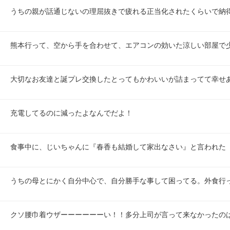
うちの親が話通じないの理屈抜きで疲れる正当化されたくらいで納
熊本行って、空から手を合わせて、エアコンの効いた涼しい部屋で
大切なお友達と誕プレ交換したとってもかわいいが詰まってて幸せ
充電してるのに減ったよなんでだよ！
食事中に、じいちゃんに『春香も結婚して家出なさい』と言われた
うちの母とにかく自分中心で、自分勝手な事して困ってる。外食行
クソ腰巾着ウザーーーーーーい！！多分上司が言って来なかったの