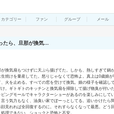
カテゴリー
ファン
グループ
メール
ったら、旦那が換気…
那が換気扇もつけずに天ぷら揚げてた。しかも、熱しすぎて鍋
は生焼けを量産してた。怒りじゃなくて恐怖よ。真上は0歳娘が
て、火を止める。すべての窓を空けて換気。娘の様子を確認し
付け。ギトギトのキッチンと換気扇を掃除して揚げ物臭が付い
ッピングモールでキャラクターショーがあるのを楽しみにして
と言う気力もなく、油臭い家でぼーっとしてる。追いかけたら
ぶ顔見れれば全回復するのに。それすらなくなって最悪。どう
、処理できない、ショックと恐怖と不安。