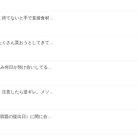
く持てないと手で直接食材…
たくさん貰おうとしてきて…
休み何日か預け合いしてる…
、注意したら逆ギレ。メソ…
（宿題の提出日）に間に合…