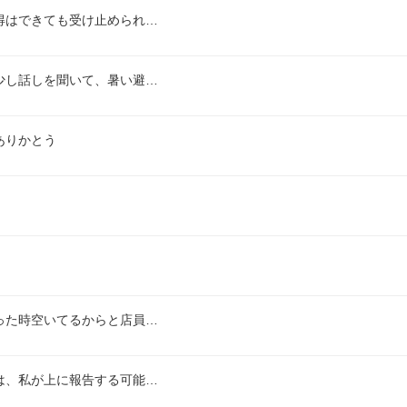
得はできても受け止められ…
少し話しを聞いて、暑い避…
ありかとう
った時空いてるからと店員…
は、私が上に報告する可能…