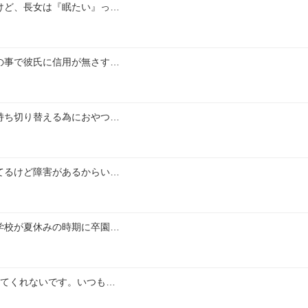
けど、長女は『眠たい』っ…
の事で彼氏に信用が無さす…
持ち切り替える為におやつ…
てるけど障害があるからい…
学校が夏休みの時期に卒園…
いてくれないです。いつも…