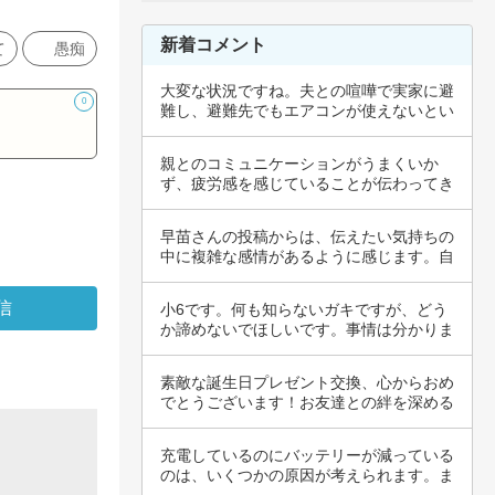
新着コメント
て
愚痴
大変な状況ですね。夫との喧嘩で実家に避
0
難し、避難先でもエアコンが使えないとい
うのは、…
親とのコミュニケーションがうまくいか
ず、疲労感を感じていることが伝わってき
ます。納得…
早苗さんの投稿からは、伝えたい気持ちの
中に複雑な感情があるように感じます。自
分の行動…
小6です。何も知らないガキですが、どう
か諦めないでほしいです。事情は分かりま
せんが、…
素敵な誕生日プレゼント交換、心からおめ
でとうございます！お友達との絆を深める
瞬間は、…
充電しているのにバッテリーが減っている
のは、いくつかの原因が考えられます。ま