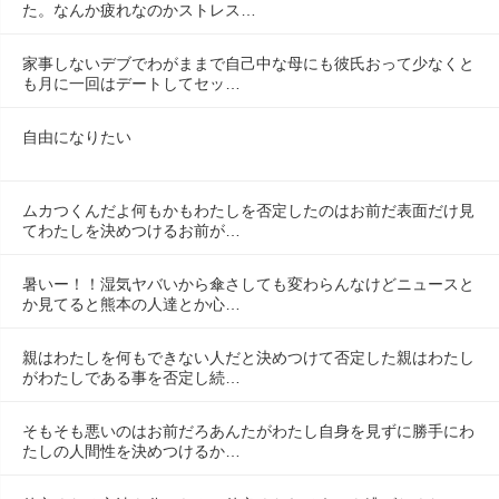
た。なんか疲れなのかストレス…
家事しないデブでわがままで自己中な母にも彼氏おって少なくと
も月に一回はデートしてセッ…
自由になりたい
ムカつくんだよ何もかもわたしを否定したのはお前だ表面だけ見
てわたしを決めつけるお前が…
暑いー！！湿気ヤバいから傘さしても変わらんなけどニュースと
か見てると熊本の人達とか心…
親はわたしを何もできない人だと決めつけて否定した親はわたし
がわたしである事を否定し続…
そもそも悪いのはお前だろあんたがわたし自身を見ずに勝手にわ
たしの人間性を決めつけるか…