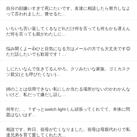
自分の顔嫌いすぎて死にたいです。友達に相談したら努力しなよ
って言われました。痩せるた…
いちいち言い返してくるなどれだけ何を言っても何もかも遅えん
だ何を言っても親がわたしに…
悩み聞くよー👍ひと目気になる方はメールの方でも大丈夫です😊
ただ話したいでも歓迎です！…
しにたいなんで生きてるんやろ。クソみたいな家族。ゴミカスク
ソ親父(とも呼びたくない)…
姉のことは信用できない私にしか当たる場所がないのかわかんな
いけど、私だって嫌だし話し…
何年だ、、？ずっとswitch lightくん頑張ってくれてて、本体に問
題はないはず…
相談です。昨日、祖母が亡くなりました。祖母は母親代わりで私
達兄弟を育て愛してくれた大…