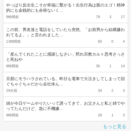
やっぱり反出生こそが幸福に繋がる！出生行為は親のエゴ！精神
的にも金銭的にも余裕ないく…
9時間前
79
3
17
この前、男友達と電話をしていたら突然、「お前男から結構嫌わ
れてるよ。」と言われました…
13時間前
60
0
4
「産んでくれたことに感謝しなさい」黙れ宗教カルト思考さっさ
と死ねや
8時間前
36
1
14
旦那にモラハラされている。昨日も電車で大泣きしてしまって顔
ぐちゃぐちゃだから会社休ん…
29分前
34
2
3
姉が今日ゲームやりたいって誘ってきて、お父さんと私と姉でや
ってたんだけど、急に不機嫌…
9時間前
26
1
3
もっと見る