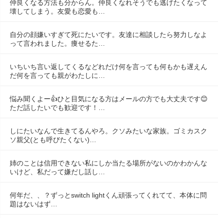
仲良くなる方法も分からん。仲良くなれそうでも逃げたくなって
壊してしまう。友愛も恋愛も…
自分の顔嫌いすぎて死にたいです。友達に相談したら努力しなよ
って言われました。痩せるた…
いちいち言い返してくるなどれだけ何を言っても何もかも遅えん
だ何を言っても親がわたしに…
悩み聞くよー👍ひと目気になる方はメールの方でも大丈夫です😊
ただ話したいでも歓迎です！…
しにたいなんで生きてるんやろ。クソみたいな家族。ゴミカスク
ソ親父(とも呼びたくない)…
姉のことは信用できない私にしか当たる場所がないのかわかんな
いけど、私だって嫌だし話し…
何年だ、、？ずっとswitch lightくん頑張ってくれてて、本体に問
題はないはず…