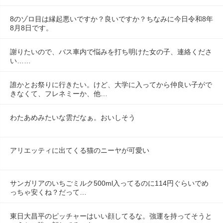
8のゾロ目は縁起悪いですか？良いですか？ちなみに今日令和8年
8月8日です。
謝りたいので、バス車内で悩みを打ち明けた女の子、連絡くださ
い……
誰かとお祭りに行きたい。けど、大学に入ってから仲良い子がで
きなくて、フレネミーか、他…
わたあめみたいな雲だなぁ。おいしそう
アリエッティに出てくる猫のニーヤが可愛い
サンガリアのいちごミルク500ml入ってるのに114円ぐらいでめ
っちゃ安くね？だって…
東日大昌平のピッチャーはいい顔してるな。強運を持ってそうと