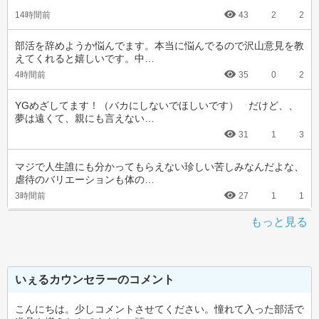
14時間前
43
2
2
部活を辞めようか悩んでます。本当に悩んでるので沢山意見を教
えてくれると嬉しいです。中…
4時間前
35
0
2
YGめざしてます！（バカにしないでほしいです）　だけど、、
夢は遠くて、親にも言えない…
31
1
3
マジで人生誰にも分かってもらえない珍しい苦しみなんだよな、
虐待のバリエーションも体の…
3時間前
27
1
1
もっと見る
いぇるカウンセラーのコメント
こんにちは。少しコメントさせてください。憧れて入った部活で