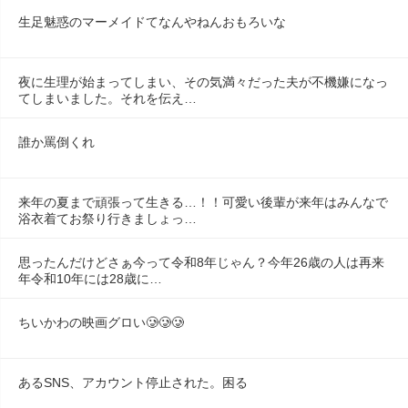
生足魅惑のマーメイドてなんやねんおもろいな
夜に生理が始まってしまい、その気満々だった夫が不機嫌になっ
てしまいました。それを伝え…
誰か罵倒くれ
来年の夏まで頑張って生きる…！！可愛い後輩が来年はみんなで
浴衣着てお祭り行きましょっ…
思ったんだけどさぁ今って令和8年じゃん？今年26歳の人は再来
年令和10年には28歳に…
ちいかわの映画グロい🥲🥲🥲
あるSNS、アカウント停止された。困る