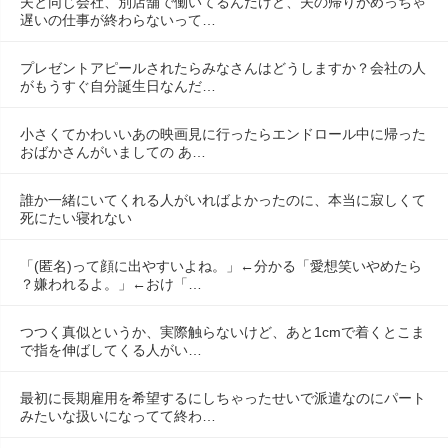
夫と同じ会社、別店舗で働いてるんだけど、夫の帰りがめっちゃ
遅いの仕事が終わらないって…
プレゼントアピールされたらみなさんはどうしますか？会社の人
がもうすぐ自分誕生日なんだ…
小さくてかわいいあの映画見に行ったらエンドロール中に帰った
おばかさんがいましての あ…
誰か一緒にいてくれる人がいればよかったのに、本当に寂しくて
死にたい寝れない
「(匿名)って顔に出やすいよね。」←分かる「愛想笑いやめたら
？嫌われるよ。」←おけ「…
つつく真似というか、実際触らないけど、あと1cmで着くとこま
で指を伸ばしてくる人がい…
最初に長期雇用を希望するにしちゃったせいで派遣なのにパート
みたいな扱いになってて終わ…