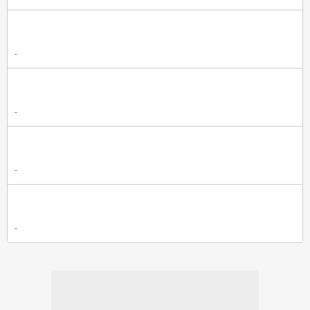
-
-
-
-