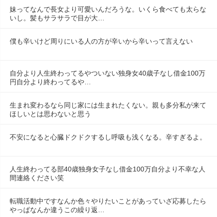
妹ってなんで長女より可愛いんだろうな。いくら食べても太らな
いし。髪もサラサラで目が大…
僕も辛いけど周りにいる人の方が辛いから辛いって言えない
自分より人生終わってるやついない独身女40歳子なし借金100万
円自分より終わってるや…
生まれ変わるなら同じ家には生まれたくない。親も多分私が来て
ほしいとは思わないと思う
不安になると心臓ドクドクするし呼吸も浅くなる。辛すぎるよ。
人生終わってる部40歳独身女子なし借金100万自分より不幸な人
間連絡ください笑
転職活動中ですなんか色々やりたいことがあっていざ応募したら
やっぱなんか違うこの繰り返…