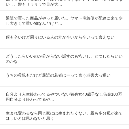
いし。髪もサラサラで目が大…
通販で買った商品がやっと届いた。ヤマト宅急便が配達に来て少
し大きくて重い物なんだけど…
僕も辛いけど周りにいる人の方が辛いから辛いって言えない
どうしたらいいのか分からない話すのも怖いし、どつしたらいい
のかな
うちの母親もだけど最近の若者はーって言う老害大っ嫌い
自分より人生終わってるやついない独身女40歳子なし借金100万
円自分より終わってるや…
生まれ変わるなら同じ家には生まれたくない。親も多分私が来て
ほしいとは思わないと思う