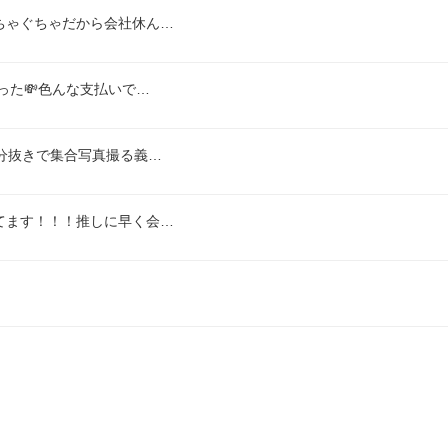
ちゃぐちゃだから会社休ん…
った💸色んな支払いで…
分抜きで集合写真撮る義…
てます！！！推しに早く会…