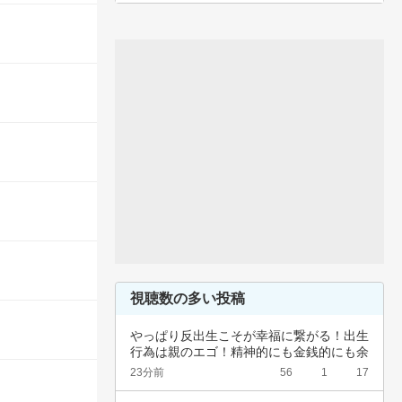
視聴数の多い投稿
やっぱり反出生こそが幸福に繋がる！出生
行為は親のエゴ！精神的にも金銭的にも余
裕ないく…
23分前
56
1
17