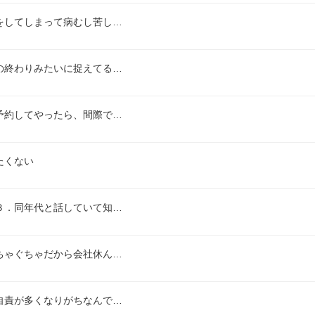
をしてしまって病むし苦し…
の終わりみたいに捉えてる…
予約してやったら、間際で…
たくない
３．同年代と話していて知…
ちゃぐちゃだから会社休ん…
自責が多くなりがちなんで…