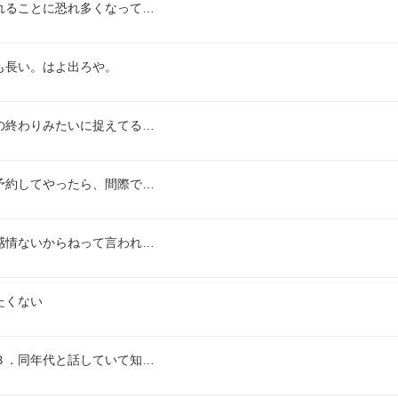
れることに恐れ多くなって…
も長い。はよ出ろや。
の終わりみたいに捉えてる…
予約してやったら、間際で…
感情ないからねって言われ…
たくない
３．同年代と話していて知…