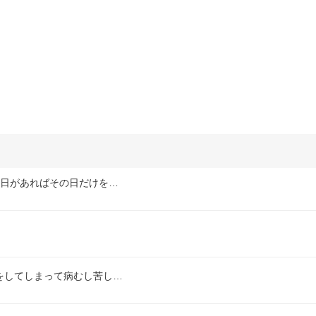
な日があればその日だけを…
をしてしまって病むし苦し…