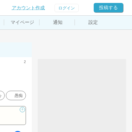
投稿する
アカウント作成
ログイン
マイページ
通知
設定
2
心
愚痴
0