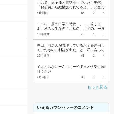
この前、男友達と電話をしていたら突然、
「お前男から結構嫌われてるよ。」と言わ
れました…
5時間前
55
0
4
一生に一度の中学生時代、、、、返して
よ。私の人生なのに。私の、、私の。一度
でいいから…
10時間前
48
1
4
先日、同居人が管理しているお金を運用し
ていたものに利益が出た。と、私に言って
きた。結…
15時間前
43
2
4
てまんおなにーさいこー^^ずっと快楽に溺
れてたい
7時間前
36
1
1
もっと見る
いぇるカウンセラーのコメント