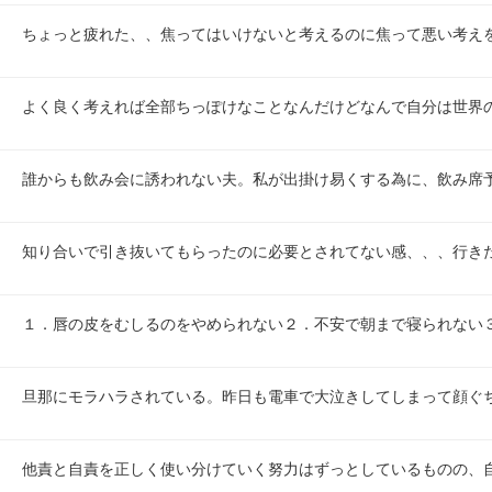
ちょっと疲れた、、焦ってはいけないと考えるのに焦って悪い考え
よく良く考えれば全部ちっぽけなことなんだけどなんで自分は世界
誰からも飲み会に誘われない夫。私が出掛け易くする為に、飲み席
知り合いで引き抜いてもらったのに必要とされてない感、、、行き
１．唇の皮をむしるのをやめられない２．不安で朝まで寝られない
旦那にモラハラされている。昨日も電車で大泣きしてしまって顔ぐ
他責と自責を正しく使い分けていく努力はずっとしているものの、