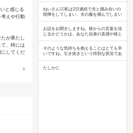
で、いくつ…
ねいさん🙂‍↕️私は2日連続で夫と掴み合いの
ないと感じる
喧嘩をしてしまい、夫の服を掴んでしまい
を考えや行動
ま…
お話をお聞きしますね。彼からの言葉を信
じるかどうかは、あなた自身の直感や彼と
なたが果たし
の関係の…
して、時には
そのような気持ちを抱えることはとても辛
切にしてくだ
いですね。引き抜きという特別な状況であ
るのに、…
たしかに
0