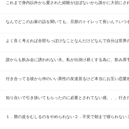
これまで身内以外から愛された経験がほぼないから誰かに大切にさ
なんでどこのお家の話を聞いても、旦那のトイレって長いん？いつ
よく良く考えれば全部ちっぽけなことなんだけどなんで自分は世界
誰からも飲み会に誘われない夫。私が出掛け易くする為に、飲み席
付き合ってる彼から仲のいい異性の友達居るけど本当にお互い恋愛
知り合いで引き抜いてもらったのに必要とされてない感、、、行き
１．唇の皮をむしるのをやめられない２．不安で朝まで寝られない