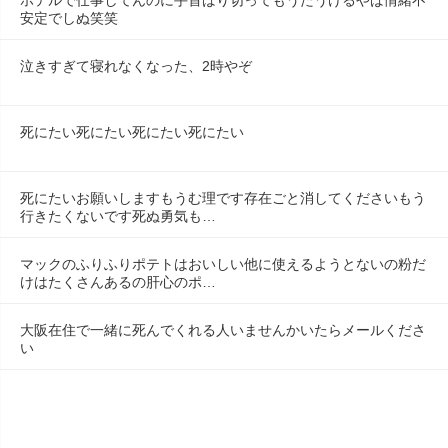
ホテルで仕事してんのに手首ばり切ってもうたうけるやば情緒不
安定でしぬ笑笑
泣きすぎて寝れなくなった、2時やぞ
死にたい死にたい死にたい死にたい
死にたいお願いしますもうむ理です存在ごと消してくださいもう
行きたくないです死ぬ勇気も…
マックのふりふりポテトはおいしい他に使えるようとないの粉だ
けはたくさんあるの肝心のポ…
大阪在住で一緒に死んでくれる人いませんかいたらメールくださ
い