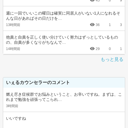
45
0
9
週に一回でいいこの曜日は確実に同居人がいない1人になれるそ
んな日があればその日だけを…
13時間前
36
1
3
他責と自責を正しく使い分けていく努力はずっとしているもの
の、自責が多くなりがちなんで…
14時間前
29
0
1
もっと見る
いぇるカウンセラーのコメント
燃え尽き症候群でお悩みということ、お辛いですね。まずは、こ
れまで勉強を頑張ってこられ…
3時間前
いいですね