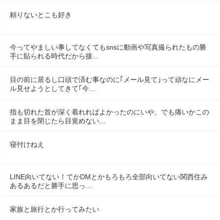
頼りないとこも好き
今ってやましい事してなくてもsnsに動画や写真撮られたもの勝
手に貼られる時代だから接…
目の前に居るし口頭で済む事なのに｢メール見て｣って頑なにメー
ル見せようとしてきて｢今…
指も切れた首が深く着れればよかったのにいや、でも痛いかこの
まま目を閉じたら目覚めない…
寝付けねえ
LINE向いてない！てかDMとかもろもろ全部向いてない関西住み
あるあるだと勝手に思っ…
家族と旅行とか行ってみたい