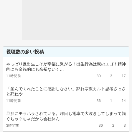
視聴数の多い投稿
やっぱり反出生こそが幸福に繋がる！出生行為は親のエゴ！精神
的にも金銭的にも余裕ないく…
11時間前
80
3
17
「産んでくれたことに感謝しなさい」黙れ宗教カルト思考さっさ
と死ねや
11時間前
36
1
14
旦那にモラハラされている。昨日も電車で大泣きしてしまって顔
ぐちゃぐちゃだから会社休ん…
3時間前
36
2
3