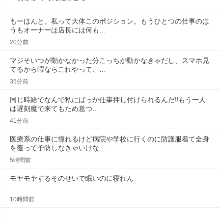
もーほんと。私って大体このポジション。もうひとつの仕事のほ
うもオーナーは店長には何も…
20分前
マジそいつが動かなかった分こっちが動かなきゃだし、スマホ見
てるから暇ならこれやって、…
35分前
同じ時給でなんで私にばっか仕事押し付けられるんだ‼️もう一人
は遅刻魔で来てもため息つ…
41分前
医療系の仕事に憧れるけど病院や学校に行くのに防護服着て全身
を覆って予防しなきゃいけな…
5時間前
モヤモヤするそのせいで眠いのに寝れん
10時間前