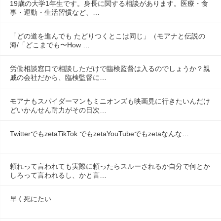
19歳の大学1年生です。身長に関する相談があります。医療・食
事・運動・生活習慣など、…
「どの道を進んでも たどりつくとこは同じ」（モアナと伝説の
海/「どこまでも〜How …
労働相談窓口で相談しただけで臨検監督は入るのでしょうか？親
戚の会社だから、臨検監督に…
モアナもスパイダーマンもミニオンズも映画見に行きたいんだけ
どいかんせん耐力がその日次…
TwitterでもzetaTikTok でもzetaYouTubeでもzetaなんな…
頼れって言われても実際に頼ったらスルーされるか自分で何とか
しろって言われるし、かと言…
早く死にたい