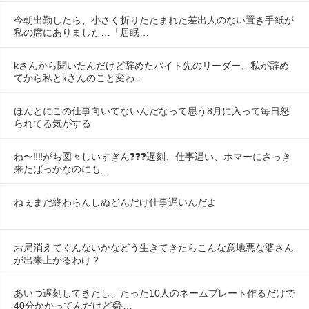
今朝出勤したら、小さく折りたたまれた差出人のない置き手紙が
私の席にありました…「居眠…
kさんから聞いたんだけど辞めたバイト先のリーダー、私が辞め
てから私とkさんのこと変わ…
ほんとにこの仕事向いてないんだなって思う8月に入って毎日怒
られてる気がする
ね〜‼️‼️がち図々しいすぎん❓❓❓遅刻、仕事遅い、ホマーにさっき
来たばっかなのにも…
ねぇまだ終わらんしぬどんだけ仕事遅いんだよ
お局消えてくんないかなどう生きてきたらこんな意地悪な婆さん
が出来上がるわけ？
あいつ遅刻してきたし、たった10人のネームプレート作るだけで
40分かかってんだけど😂…