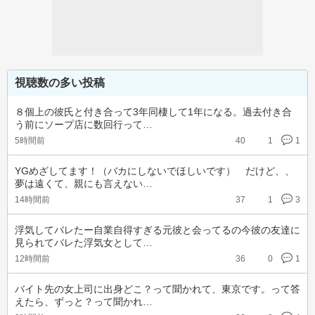
視聴数の多い投稿
８個上の彼氏と付き合って3年同棲して1年になる。過去付き合
う前にソープ店に数回行って…
5時間前
40
1
1
YGめざしてます！（バカにしないでほしいです）　だけど、、
夢は遠くて、親にも言えない…
14時間前
37
1
3
浮気してバレたー自業自得すぎる元彼と会ってるの今彼の友達に
見られてバレた浮気女として…
12時間前
36
0
1
バイト先の女上司に出身どこ？って聞かれて、東京です。って答
えたら、ずっと？って聞かれ…