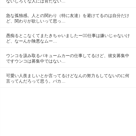
ないしろくな人には育たない…
急な孤独感。人との関わり（特に友達）を避けてるのは自分だけ
ど、関わりが欲しいって思っ…
愚痴るとこなくてまたきちゃいましたー😮‍💨仕事は嫌いじゃないけ
ど、なーんか険悪なムー…
ウンコを汲み取るバキュームカーの仕事してるけど、彼女募集中
ですウンコは募集中ではない…
可愛い人羨ましいとか言ってるけどなんの努力もしてないのに何
言ってんだろって思う。バカ…