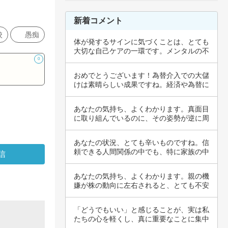
新着コメント
校
愚痴
体が発するサインに気づくことは、とても
大切な自己ケアの一環です。メンタルの不
調は、身…
0
おめでとうございます！為替介入での大儲
けは素晴らしい成果ですね。経済や為替に
関する知…
あなたの気持ち、よくわかります。真面目
に取り組んでいるのに、その姿勢が逆に周
囲に軽視…
あなたの状況、とても辛いものですね。信
頼できる人間関係の中でも、特に家族の中
でのスト…
あなたの気持ち、よくわかります。親の機
嫌が株の動向に左右されると、とても不安
で辛いで…
「どうでもいい」と感じることが、実は私
たちの心を軽くし、真に重要なことに集中