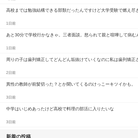
高校までは勉強結構できる部類だったんですけど大学受験で燃え尽
1日前
あと30分で学校行かなきゃ。三者面談。怒られて親と喧嘩して病む
1日前
周りの子は歯列矯正してどんどん垢抜けていくなのに私は歯列矯正
2日前
異性の教師が前髪切った？とか聞いてくるのけっこーキツイかも。
3日前
中学はいじめあったけど高校で料理の部活に入りたいな
3日前
新着の投稿