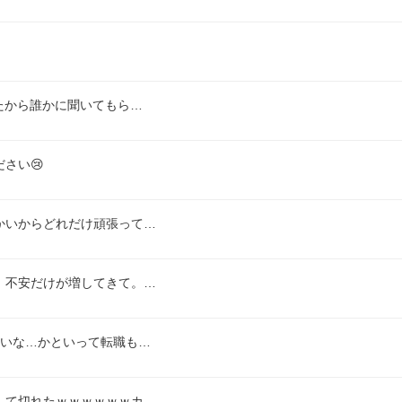
たから誰かに聞いてもら…
さい😢
かいからどれだけ頑張って…
。不安だけが増してきて。…
たいな…かといって転職も…
して切れたｗｗｗｗｗｗカ…