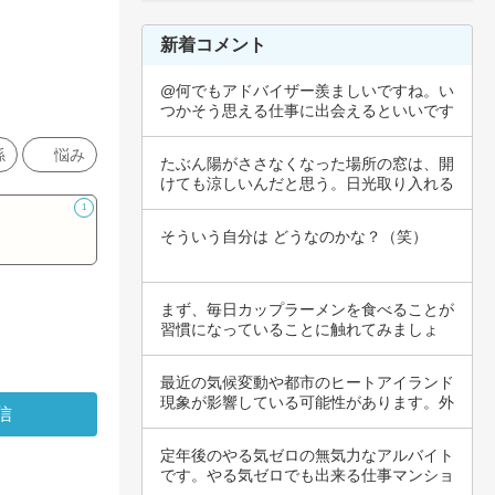
新着コメント
@何でもアドバイザー羨ましいですね。い
つかそう思える仕事に出会えるといいです
けど。周…
係
悩み
たぶん陽がささなくなった場所の窓は、開
けても涼しいんだと思う。日光取り入れる
ために、…
1
そういう自分は どうなのかな？（笑）
まず、毎日カップラーメンを食べることが
習慣になっていることに触れてみましょ
う。手軽で…
最近の気候変動や都市のヒートアイランド
現象が影響している可能性があります。外
気温が高…
定年後のやる気ゼロの無気力なアルバイト
です。やる気ゼロでも出来る仕事マンショ