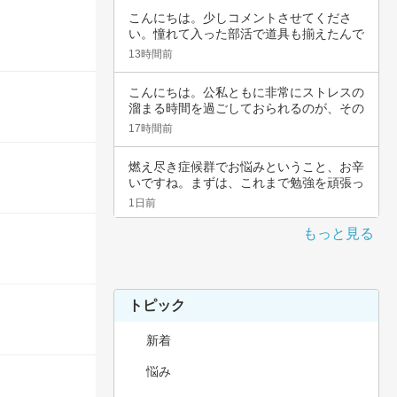
こんにちは。少しコメントさせてくださ
い。憧れて入った部活で道具も揃えたんで
すよね。頑…
13時間前
こんにちは。公私ともに非常にストレスの
溜まる時間を過ごしておられるのが、その
辛さと共…
17時間前
燃え尽き症候群でお悩みということ、お辛
いですね。まずは、これまで勉強を頑張っ
てこられ…
1日前
もっと見る
トピック
新着
悩み