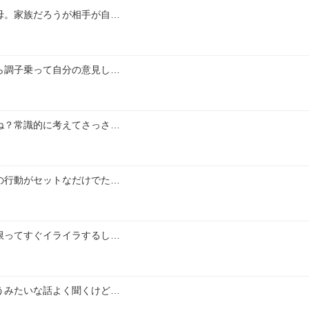
母。家族だろうが相手が自…
ら調子乗って自分の意見し…
ね？常識的に考えてさっさ…
の行動がセットなだけでた…
限ってすぐイライラするし…
うみたいな話よく聞くけど…