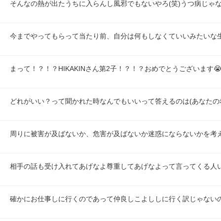
そんなの熱が出たうちに入らんし風邪でもないやろ(笑)うつ病じゃな
今までやってもらって当たり前、自分は何もしなくていいみたいな
まって！？！？HIKAKINさん第2子！？！？おめでとうございます😭😭
どれがいい？って聞かれた時なんでもいいって答えるのは(あなたの
周りに被害が及ばないか、危害が及ばないか迷惑にならないかを考
相手の話も受け入れてあげなよ尊重してあげなよって言ってくる人
確かにお仕事しに行くのであって仲良しこよししに行く訳じゃない