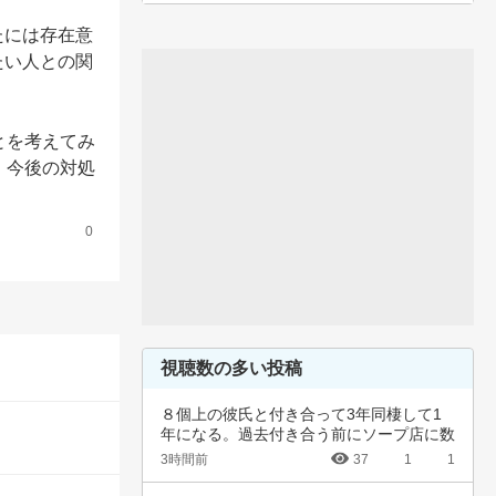
たには存在意
たい人との関
とを考えてみ
、今後の対処
0
視聴数の多い投稿
８個上の彼氏と付き合って3年同棲して1
年になる。過去付き合う前にソープ店に数
回行って…
3時間前
37
1
1