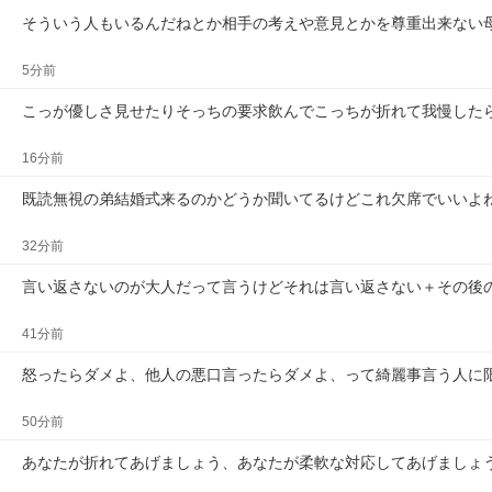
そういう人もいるんだねとか相手の考えや意見とかを尊重出来ない
5分前
こっが優しさ見せたりそっちの要求飲んでこっちが折れて我慢した
16分前
既読無視の弟結婚式来るのかどうか聞いてるけどこれ欠席でいいよ
32分前
言い返さないのが大人だって言うけどそれは言い返さない＋その後
41分前
怒ったらダメよ、他人の悪口言ったらダメよ、って綺麗事言う人に
50分前
あなたが折れてあげましょう、あなたが柔軟な対応してあげましょ