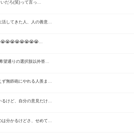
いだろ(笑)って言っ…
生活してきた人、人の善意…
😭😭😭😭😭😭…
希望通りの選択肢以外答…
えず無鉄砲にやれる人羨ま…
いるけど、自分の意見だけ…
のは分かるけどさ、せめて…