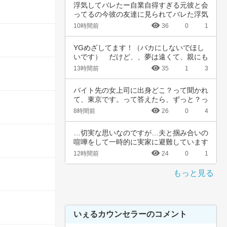
浮気してバレたー自業自得すぎる元彼と会
ってるの今彼の友達に見られてバレた浮気
女として…
10時間前
36
0
1
YGめざしてます！（バカにしないでほし
いです）　だけど、、夢は遠くて、親にも
言えない…
13時間前
35
1
3
バイト先の女上司に出身どこ？って聞かれ
て、東京です。って答えたら、ずっと？っ
て聞かれ…
8時間前
26
0
4
…切実な思いなのですが…夫と掴み合いの
喧嘩をして一時的に実家に避難しています
が…実家…
12時間前
24
0
1
もっと見る
いぇるカウンセラーのコメント