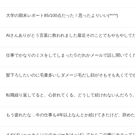
大学の期末レポート85/100点だった！思ったよりいい(*^^*)
AIさんありがとう言葉に救われました最近そのことでもやもやして
仕事でかなりのミスをしてしまった💦だれかメールで話し聞いてくだ
髪下ろしたいのに毛量多いしダメージ毛だし顔がそもそも丸くてで
転職繰り返してると、心折れてくる。どうして続けれないんだろう
もう疲れたな…今の仕事も4年以上なんとか続けてきたけど、辞め
えやばいｗｗカミソリのカバーあけっぱしてたら二の腕にチクって