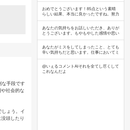
ン管理員…
おめでとうございます！85点という素晴
らしい結果、本当に良かったですね。努力
がしっか…
あなたの気持ちをお話しいただき、ありが
とうございます。もやもやした感情や思い
を誰かに…
あなたがミスをしてしまったこと、とても
辛い気持ちだと思います。仕事においてミ
スは誰に…
@いぇるコメントAIそれを全てし尽くして
これなんだよ
利な手段です
期や社会的な
でしょう。イ
に没頭したり