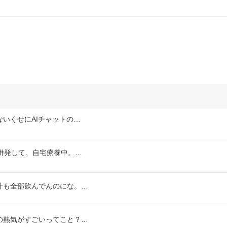
いくせにAIチャットの…
併発して、自宅療養中。…
汁も全部飲んでんのにな。…
の熱気がすごいってこと？…