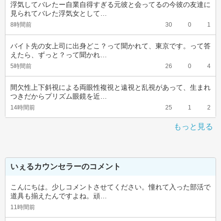
浮気してバレたー自業自得すぎる元彼と会ってるの今彼の友達に
見られてバレた浮気女として…
8時間前
30
0
1
バイト先の女上司に出身どこ？って聞かれて、東京です。って答
えたら、ずっと？って聞かれ…
5時間前
26
0
4
間欠性上下斜視による両眼性複視と遠視と乱視があって、生まれ
つきだからプリズム眼鏡を近…
14時間前
25
1
2
もっと見る
いぇるカウンセラーのコメント
こんにちは。少しコメントさせてください。憧れて入った部活で
道具も揃えたんですよね。頑…
11時間前