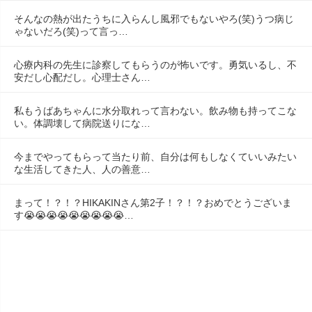
そんなの熱が出たうちに入らんし風邪でもないやろ(笑)うつ病じ
ゃないだろ(笑)って言っ…
心療内科の先生に診察してもらうのが怖いです。勇気いるし、不
安だし心配だし。心理士さん…
私もうばあちゃんに水分取れって言わない。飲み物も持ってこな
い。体調壊して病院送りにな…
今までやってもらって当たり前、自分は何もしなくていいみたい
な生活してきた人、人の善意…
まって！？！？HIKAKINさん第2子！？！？おめでとうございま
す😭😭😭😭😭😭😭😭😭…