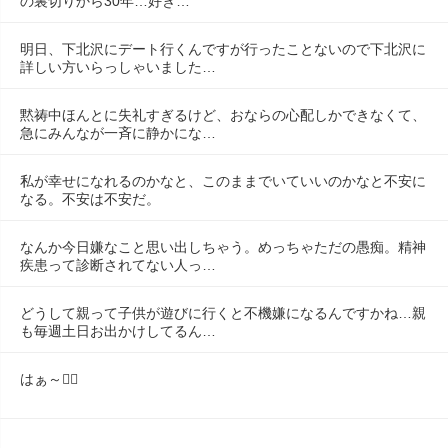
の裏切りから30年…好き…
明日、下北沢にデート行くんですが行ったことないので下北沢に
詳しい方いらっしゃいました…
黙祷中ほんとに失礼すぎるけど、おならの心配しかできなくて、
急にみんなが一斉に静かにな…
私が幸せになれるのかなと、このままでいていいのかなと不安に
なる。不安は不安だ。
なんか今日嫌なこと思い出しちゃう。めっちゃただの愚痴。精神
疾患って診断されてない人っ…
どうして親って子供が遊びに行くと不機嫌になるんですかね…親
も毎週土日お出かけしてるん…
はぁ～😮‍💨