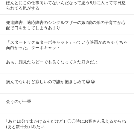
ほんとにこの仕事向いてないんだなって思う8月に入って毎日怒
られてる気がする
発達障害、適応障害のシングルマザーの娘2歳の孫の子育てが心
配で口を出してしまうあまり…
「スタードッグ＆ターボキャット」っていう映画がめちゃくちゃ
面白かった。ターボキャット…
あぁ、顔見たらどーでも良くなってきた好きだよ
病んでないけど寂しいので誰か抱きしめて😭😭
会うのが一番
｢あと10分で出かけるんだけど｣｢〇〇時にお客さん見えるからね
(あと数十分)｣みたい…