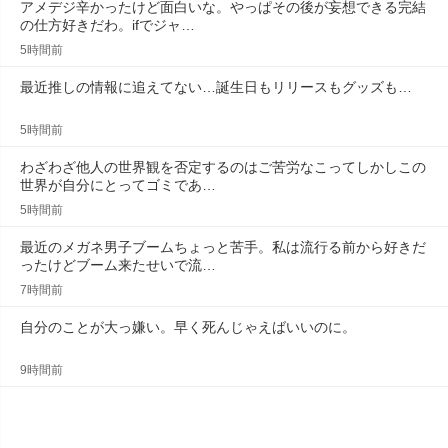
アメデジ辛かったけど面白いな。やっぱその後が妄想できる完結
の仕方好きだわ。ifでジャ…
5時間前
最近推しの情報に追えてない…誕生日もリリースもグッズも…
5時間前
わざわざ他人の世界観を否定するのはご苦労なこってしかしこの
世界が自分にとってゴミであ…
5時間前
最近のメガネ男子ブームちょっと苦手。私は流行る前から好きだ
ったけどブーム来たせいで流…
7時間前
自分のことが大っ嫌い。早く死んじゃえばいいのに。
9時間前