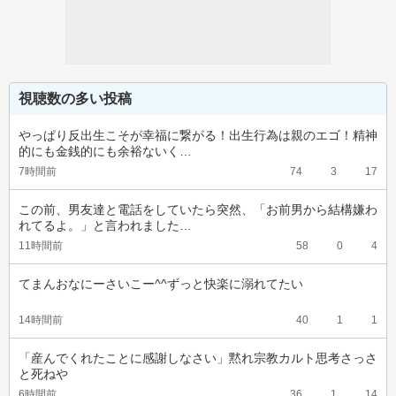
視聴数の多い投稿
やっぱり反出生こそが幸福に繋がる！出生行為は親のエゴ！精神
的にも金銭的にも余裕ないく…
7時間前
74
3
17
この前、男友達と電話をしていたら突然、「お前男から結構嫌わ
れてるよ。」と言われました…
11時間前
58
0
4
てまんおなにーさいこー^^ずっと快楽に溺れてたい
14時間前
40
1
1
「産んでくれたことに感謝しなさい」黙れ宗教カルト思考さっさ
と死ねや
6時間前
36
1
14