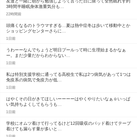
友達と一緒に朝から勉強しよって言った日に限って全然眠れず約
3時間半睡眠身体激重気分も…
22時間前
頭痛くなるのトラウマすぎる…夏は熱中症冬は歩いて移動中とか
ショッピングセンターさらに…
1日前
うわーーなんでちょうど明日プールって時に生理始まるかなぁ
ー。まだ少量だからわからない…
1日前
私は特別支援学校に通ってる高校生で私は2つ病気があって1つは
免疫系の病気で免疫力が低…
1日前
はやくその日がきてほしいーーーーはやくやりたいなぁ☺️いっぱ
い気持ちよくしてもらうも…
1日前
学校にオムツ着けて行ってるけど12回吸収のパッド着けてテープ
着けても漏らす量が多いと…
1日前