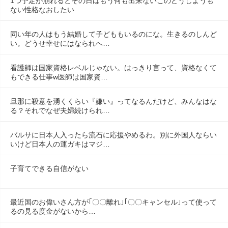
1つ予定が崩れるとその日はもう何も出来ないこのどうしようも
ない性格なおしたい
同い年の人はもう結婚して子どももいるのにな。生きるのしんど
い。どうせ幸せにはなられへ…
看護師は国家資格レベルじゃない。はっきり言って、資格なくて
もできる仕事w医師は国家資…
旦那に殺意を湧くくらい『嫌い』ってなるんだけど、みんなはな
る？それでなぜ夫婦続けられ…
バルサに日本人入ったら流石に応援やめるわ。別に外国人ならい
いけど日本人の運ガキはマジ…
子育てできる自信がない
最近国のお偉いさん方が｢〇〇離れ｣｢〇〇キャンセル｣って使って
るの見る度金がないから…