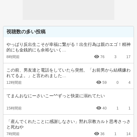
視聴数の多い投稿
やっぱり反出生こそが幸福に繋がる！出生行為は親のエゴ！精神
的にも金銭的にも余裕ないく…
8時間前
76
3
17
この前、男友達と電話をしていたら突然、「お前男から結構嫌わ
れてるよ。」と言われました…
12時間前
59
0
4
てまんおなにーさいこー^^ずっと快楽に溺れてたい
15時間前
40
1
1
「産んでくれたことに感謝しなさい」黙れ宗教カルト思考さっさ
と死ねや
7時間前
36
1
14