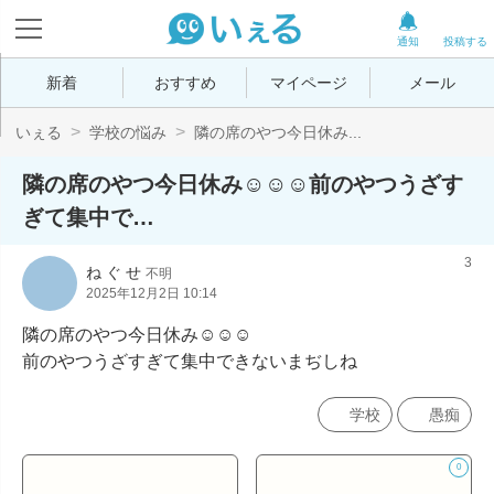
通知
投稿する
新着
おすすめ
マイページ
メール
いぇる
学校の悩み
隣の席のやつ今日休み...
隣の席のやつ今日休み☺️☺️☺️前のやつうざす
ぎて集中で…
3
ね ぐ せ
不明
2025年12月2日 10:14
隣の席のやつ今日休み☺️☺️☺️

前のやつうざすぎて集中できないまぢしね
学校
愚痴
0