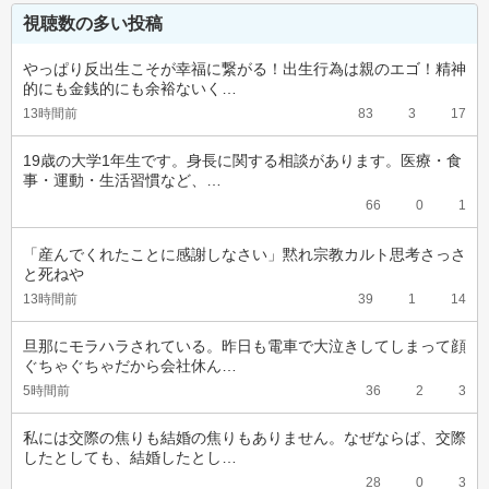
視聴数の多い投稿
やっぱり反出生こそが幸福に繋がる！出生行為は親のエゴ！精神
的にも金銭的にも余裕ないく…
13時間前
83
3
17
19歳の大学1年生です。身長に関する相談があります。医療・食
事・運動・生活習慣など、…
66
0
1
「産んでくれたことに感謝しなさい」黙れ宗教カルト思考さっさ
と死ねや
13時間前
39
1
14
旦那にモラハラされている。昨日も電車で大泣きしてしまって顔
ぐちゃぐちゃだから会社休ん…
5時間前
36
2
3
私には交際の焦りも結婚の焦りもありません。なぜならば、交際
したとしても、結婚したとし…
28
0
3