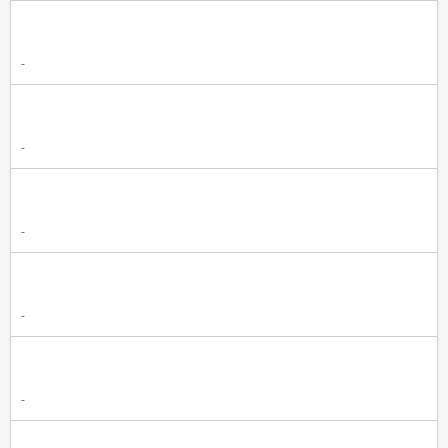
-
-
-
-
-