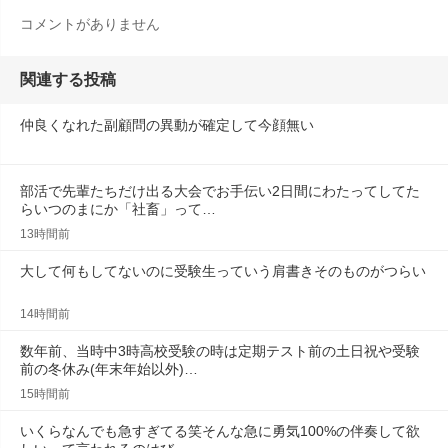
コメントがありません
関連する投稿
仲良くなれた副顧問の異動が確定して今顔無い
部活で先輩たちだけ出る大会でお手伝い2日間にわたってしてた
らいつのまにか「社畜」って…
13時間前
大して何もしてないのに受験生っていう肩書きそのものがつらい
14時間前
数年前、当時中3時高校受験の時は定期テスト前の土日祝や受験
前の冬休み(年末年始以外)…
15時間前
いくらなんでも急すぎてる笑そんな急に勇気100%の伴奏して欲