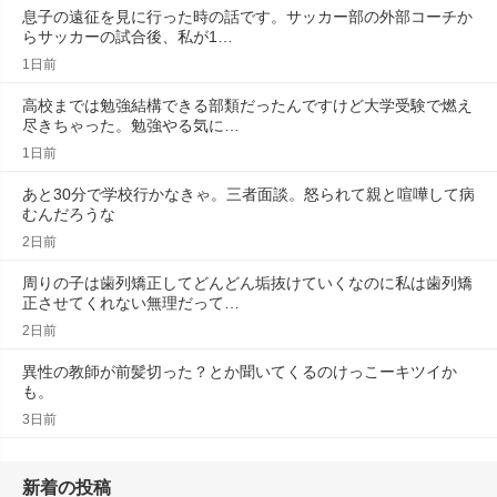
息子の遠征を見に行った時の話です。サッカー部の外部コーチか
らサッカーの試合後、私が1…
1日前
高校までは勉強結構できる部類だったんですけど大学受験で燃え
尽きちゃった。勉強やる気に…
1日前
あと30分で学校行かなきゃ。三者面談。怒られて親と喧嘩して病
むんだろうな
2日前
周りの子は歯列矯正してどんどん垢抜けていくなのに私は歯列矯
正させてくれない無理だって…
2日前
異性の教師が前髪切った？とか聞いてくるのけっこーキツイか
も。
3日前
新着の投稿