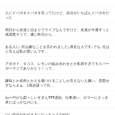
人にドパガキドパガキ言ってたけど、自分がいちばんドパガキだ
った
明日から友達と泊まりでライブなんですけど、友達が今週ずっと
体調悪そうで、遂に昨日から…
ある人に､沢山嫌なことを言われました｡身近な人です｡でも､元は
と言えば私が悪いんです…
アボガド、タコス、レモンの組み合わせとか私得すぎてモスバー
ガーマジでありがとう！って…
嫌味とか皮肉とか人を傷つけることしか言えない人嫌い。意図せ
ずならまぁ、1億歩譲って仕…
ね〜‼️‼️がち図々しいすぎん❓❓❓遅刻、仕事遅い、ホマーにさっき
来たばっかなのにも…
つい自分がわがままになっちゃうのやだ