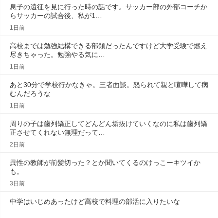
息子の遠征を見に行った時の話です。サッカー部の外部コーチか
らサッカーの試合後、私が1…
1日前
高校までは勉強結構できる部類だったんですけど大学受験で燃え
尽きちゃった。勉強やる気に…
1日前
あと30分で学校行かなきゃ。三者面談。怒られて親と喧嘩して病
むんだろうな
1日前
周りの子は歯列矯正してどんどん垢抜けていくなのに私は歯列矯
正させてくれない無理だって…
2日前
異性の教師が前髪切った？とか聞いてくるのけっこーキツイか
も。
3日前
中学はいじめあったけど高校で料理の部活に入りたいな