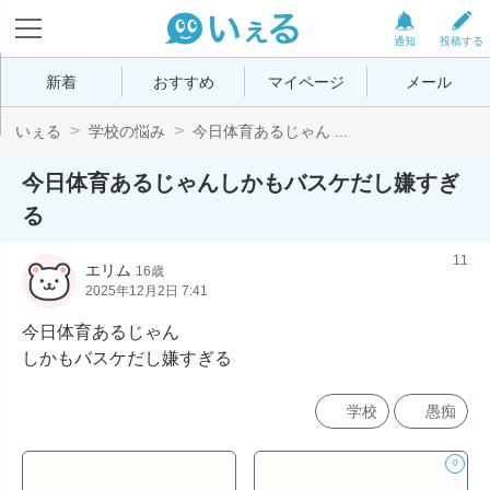
通知
投稿する
新着
おすすめ
マイページ
メール
いぇる
学校の悩み
今日体育あるじゃん ...
今日体育あるじゃんしかもバスケだし嫌すぎ
る
11
エリム
16歳
2025年12月2日 7:41
今日体育あるじゃん

しかもバスケだし嫌すぎる
学校
愚痴
0