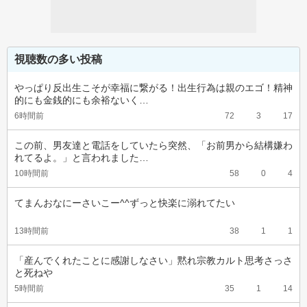
視聴数の多い投稿
やっぱり反出生こそが幸福に繋がる！出生行為は親のエゴ！精神
的にも金銭的にも余裕ないく…
6時間前
72
3
17
この前、男友達と電話をしていたら突然、「お前男から結構嫌わ
れてるよ。」と言われました…
10時間前
58
0
4
てまんおなにーさいこー^^ずっと快楽に溺れてたい
13時間前
38
1
1
「産んでくれたことに感謝しなさい」黙れ宗教カルト思考さっさ
と死ねや
5時間前
35
1
14