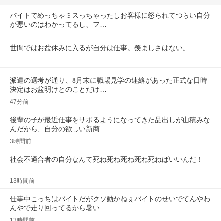
バイトでめっちゃミスっちゃったしお客様に怒られてつらい自分
が悪いのはわかってるし、フ…
世間ではお盆休みに入るが自分は仕事。羨ましさはない。
派遣の選考が通り、8月末に職場見学の連絡があった正式な日時
決定はお盆明けとのことだけ…
47分前
後輩の子が最近仕事をサボるようになってきた品出しが山積みな
んだから、自分の欲しい新商…
3時間前
社会不適合者の自分なんて死ね死ね死ね死ね死ねばいいんだ！
13時間前
仕事中こっちはバイトだがクソ動かねぇバイトのせいでてんやわ
んやで走り回ってるから暑い…
13時間前