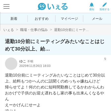
通知
投稿する
新着
おすすめ
マイページ
メール
いぇる
職場・仕事の悩み
退勤10分前にミーテ...
退勤10分前にミーティングみたいなことはじ
めて30分以上、給…
5
ゆこ
不明
2025年11月26日 18:03
退勤10分前にミーティングみたいなことはじめて30分以
上、給料もつかへんのに話聞くのめっちゃ嫌ねんけど

帰らせてよ！何のために短時間勤務してるかわからんわ

おかげで子供のお迎え遅れるし家の事も出来んくなるや
ん

えーかげんにせーよ

でぶ！