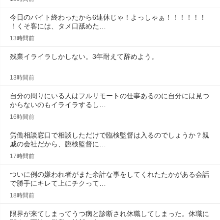
今日のバイト終わったから6連休じゃ！よっしゃぁ！！！！！！
！くそ客には、タメ口舐めた…
13時間前
残業イライラしかしない。3年耐えて辞めよう。
13時間前
自分の周りにいる人はフルリモートの仕事あるのに自分には見つ
からないのもイライラするし…
16時間前
労働相談窓口で相談しただけで臨検監督は入るのでしょうか？親
戚の会社だから、臨検監督に…
17時間前
ついに例の嫌われ者がまた余計な事をしてくれたたかがある会話
で勝手にキレて上にチクって…
18時間前
限界が来てしまってうつ病と診断され休職してしまった。休職に