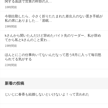
関する面談で営業の幹部の人…
18時間前
今朝出勤したら、小さく折りたたまれた差出人のない置き手紙が
私の席にありました…「居眠…
19時間前
kさんから聞いたんだけど辞めたバイト先のリーダー、私が辞め
てから私とkさんのこと変わ…
19時間前
ほんとにこの仕事向いてないんだなって思う8月に入って毎日怒
られてる気がする
22時間前
新着の投稿
じいじに春香も結婚しないといけないよ！って言われた