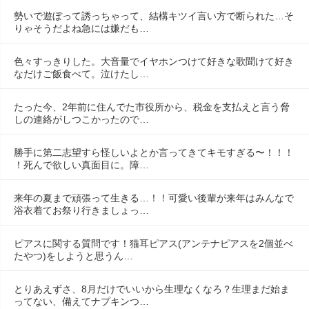
勢いで遊ぼって誘っちゃって、結構キツイ言い方で断られた…そ
りゃそうだよね急には嫌だも…
色々すっきりした。大音量でイヤホンつけて好きな歌聞けて好き
なだけご飯食べて。泣けたし…
たった今、2年前に住んでた市役所から、税金を支払えと言う脅
しの連絡がしつこかったので…
勝手に第二志望すら怪しいよとか言ってきてキモすぎる〜！！！
！死んで欲しい真面目に。障…
来年の夏まで頑張って生きる…！！可愛い後輩が来年はみんなで
浴衣着てお祭り行きましょっ…
ピアスに関する質問です！猫耳ピアス(アンテナピアスを2個並べ
たやつ)をしようと思うん…
とりあえずさ、8月だけでいいから生理なくなろ？生理まだ始ま
ってない、備えてナプキンつ…