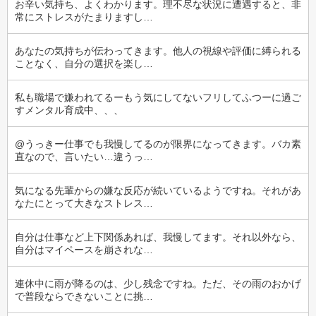
お辛い気持ち、よくわかります。理不尽な状況に遭遇すると、非
常にストレスがたまりますし…
あなたの気持ちが伝わってきます。他人の視線や評価に縛られる
ことなく、自分の選択を楽し…
私も職場で嫌われてるーもう気にしてないフリしてふつーに過ご
すメンタル育成中、、、
@うっきー仕事でも我慢してるのが限界になってきます。バカ素
直なので、言いたい…違うっ…
気になる先輩からの嫌な反応が続いているようですね。それがあ
なたにとって大きなストレス…
自分は仕事など上下関係あれば、我慢してます。それ以外なら、
自分はマイペースを崩されな…
連休中に雨が降るのは、少し残念ですね。ただ、その雨のおかげ
で普段ならできないことに挑…