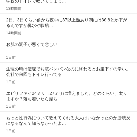
学校のトイレで吐いてしまっ…
13時間前
2日、3日くらい前から夜中に37以上熱あり朝には36.8とか下が
るんですが鼻水や咳酷…
14時間前
お肌の調子が悪くて悲しい
1日前
生理の時は便秘でお腹パンパンなのに終わるとお腹下すの辛い。
会社で何回もトイレ行ってる
1日前
エビリファイ24ミリ→27ミリに増えました。どのくらい、太り
ますか？落ち着いたら減ら…
1日前
もっと性行為について教えてくれる大人はいなかったのか膀胱炎
になるなんて知らなかったよ…
1日前