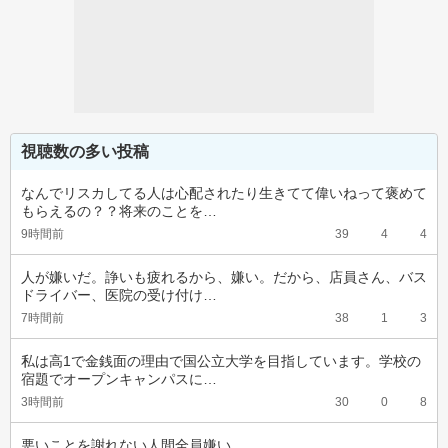
視聴数の多い投稿
なんでリスカしてる人は心配されたり生きてて偉いねって褒めて
もらえるの？？将来のことを…
9時間前
39
4
4
人が嫌いだ。諍いも疲れるから、嫌い。だから、店員さん、バス
ドライバー、医院の受け付け…
7時間前
38
1
3
私は高1で金銭面の理由で国公立大学を目指しています。学校の
宿題でオープンキャンパスに…
3時間前
30
0
8
悪いことを謝れない人間全員嫌い