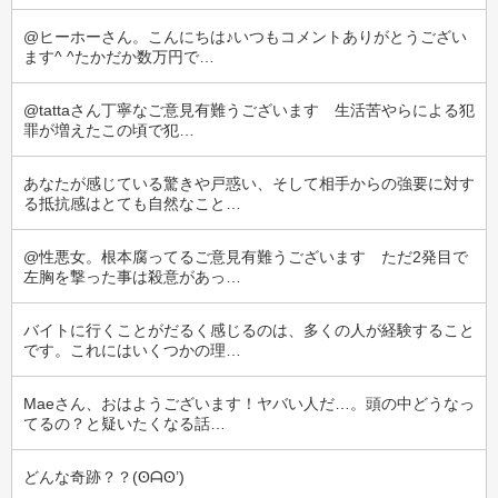
@ヒーホーさん。こんにちは♪いつもコメントありがとうござい
ます^ ^たかだか数万円で…
@tattaさん丁寧なご意見有難うございます　生活苦やらによる犯
罪が増えたこの頃で犯…
あなたが感じている驚きや戸惑い、そして相手からの強要に対す
る抵抗感はとても自然なこと…
@性悪女。根本腐ってるご意見有難うございます　ただ2発目で
左胸を撃った事は殺意があっ…
バイトに行くことがだるく感じるのは、多くの人が経験すること
です。これにはいくつかの理…
Maeさん、おはようございます！ヤバい人だ…。頭の中どうなっ
てるの？と疑いたくなる話…
どんな奇跡？？(⁠ʘ⁠ᗩ⁠ʘ⁠’⁠)