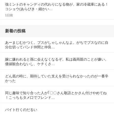
強ミントのキャンディの代わりになる物が、家の冷蔵庫にある！
コショウ(あらびき・細かい…
1日前
新着の投稿
あーまじむかつく。ブスがしゃしゃんなよ。がちでブスなのに自
分仕切ってバンド仲間と仲良…
嫁に嫌われると孫に会えなくなるぞ。私は義両親のことが嫌い。
価値観合わないし、ケチくさ…
どん底の時に、期待していた支えを受けられなかったのが一番辛
かった
同じ趣味で知り合った人が｢〇〇さん敬語とかさん付けやめてね
！こっちもタメ口でフレンド…
バイト行くのだるい