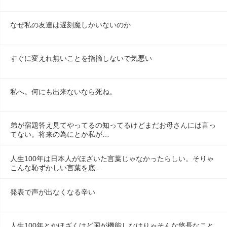
なぜ私の友達は遅刻魔しかいないのか
すぐに変えれ無いことを指摘しないで気悪い
私へ。何にも出来ないなら死ね。
弟が宿題答え見てやってるの知ってるけどまだお母さんには言っ
てない。将来の為にとか私が…
人生100年は日本人がほざいた言葉じゃなかったらしい。そりゃ
こんな恥ずかしい言葉を底…
発表で声が出なくなる辛い
人生100年とかほざくけど国が機能しなけりゃそんな悠長なこと