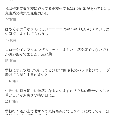
私は特別支援学校に通ってる高校生で私は2つ病気があって1つは
免疫系の病気で免疫力が低…
7時間前
はやくその日がきてほしいーーーーはやくやりたいなぁ☺️いっぱ
い気持ちよくしてもらうも…
7時間前
コロナやインフルエンザのキットしました。感染症ではないです
が風邪薬がでました。風邪薬…
8時間前
学校にオムツ着けて行ってるけど12回吸収のパッド着けてテープ
着けても漏らす量が多いと…
11時間前
生理中に時々匂いに敏感になる人いますか？？私の場合めっちゃ
重い日とかお腹クソ痛い日に…
12時間前
学校行く道が山で暑すぎて気持ち悪くて吐きそうになって今日は