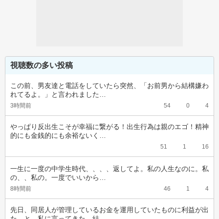
視聴数の多い投稿
この前、男友達と電話をしていたら突然、「お前男から結構嫌わ
れてるよ。」と言われました…
3時間前
54
0
4
やっぱり反出生こそが幸福に繋がる！出生行為は親のエゴ！精神
的にも金銭的にも余裕ないく…
51
1
16
一生に一度の中学生時代、、、、返してよ。私の人生なのに。私
の、、私の。一度でいいから…
8時間前
46
1
4
先日、同居人が管理しているお金を運用していたものに利益が出
た。と、私に言ってきた。結…