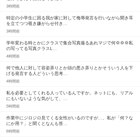
3時間前
特定の小学生に因る我が家に対して侮辱発言を行いながら聞き耳
を立てつつ覗き嫌がらせ付き…
3時間前
学年変わる時とかにクラスで集合写真撮るあれマジで何💢💢‪💢‪私
の写ってる写真クラスL…
4時間前
何で他人に対して容姿弄りとか頭の悪さ弄りとかそういう人を下
げる発言する人どういう思考…
4時間前
私を必要としてくれる人っているんですか。ネットにも、リアル
にもいないような気がして、…
5時間前
作業中にジロジロ見てくる女性がいるのですが…、私が「何？な
にか用？」と聞くとなんも答…
6時間前