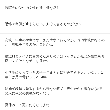
通院先の受付の女性が嫌　嫌な感じ
恐怖で鳥肌が止まらない、安心できるものがない
高校二年生の学生です。まだ大学に行くのか、専門学校に行くの
か、就職をするのか。自分が…
最近服とメイクに目覚めた周りの子はメイクとか服とか髪型も可
愛いくてそんな子になりたい…
小学生になってうちの子一年まともに担任できる人がいない。1
年生は足の骨おって2．4年…
結婚式叔母→緊張するから来ない叔父→喪中だから来ない(去年
の末に叔父の実母がなくなっ…
夏休みって死にたくなるよね