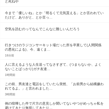
と死ねや
今まで「優しいね」とか「明るくて元気貰える」とか言われてい
たけど、ありがと、とか言っ…
空気を読むのってなんでこんなに難しいんだろう
行きつけのラジコンサーキット場だった所を卒業して(人間関係
の悪化による)、今、遠くま…
18分前
人に言えるような人生送ってなさすぎて、(つまらないか、よく
ないことばっかり)ガチ友達…
1時間前
この前、男友達と電話をしていたら突然、「お前男から結構嫌わ
れてるよ。」と言われました…
3時間前
例の喧嘩した件で片方の意見しか聞いてないやつがめっちゃ私を
避けてきたり無視してきたり…