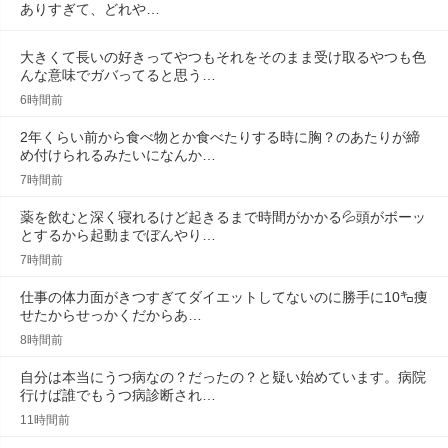
ありすぎて、どれや…
大きくて長いの好きってやつもそれをそのまま受け取るやつも色
んな意味でガバってると思う…
6時間前
2年くらい前から食べ物とか食べたりする時に胸？のあたりが締
め付けられるみたいになんか…
7時間前
薬を飲むと深く寝れるけど起きるまで時間がかかる💦頭がボーッ
とするから起動までぼんやり…
7時間前
仕事の体力面がきつすぎてダイエットしてないのに勝手に10㌔痩
せたからせっかくだからあ…
8時間前
自分は本当にうつ病なの？だったの？と疑い始めています。病院
行けば誰でもうつ病診断され…
11時間前