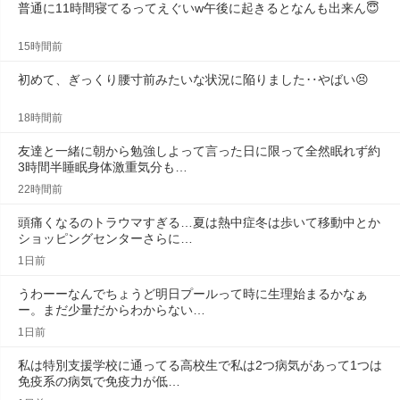
普通に11時間寝てるってえぐいw午後に起きるとなんも出来ん😇
15時間前
初めて、ぎっくり腰寸前みたいな状況に陥りました‥やばい😣
18時間前
友達と一緒に朝から勉強しよって言った日に限って全然眠れず約
3時間半睡眠身体激重気分も…
22時間前
頭痛くなるのトラウマすぎる…夏は熱中症冬は歩いて移動中とか
ショッピングセンターさらに…
1日前
うわーーなんでちょうど明日プールって時に生理始まるかなぁ
ー。まだ少量だからわからない…
1日前
私は特別支援学校に通ってる高校生で私は2つ病気があって1つは
免疫系の病気で免疫力が低…