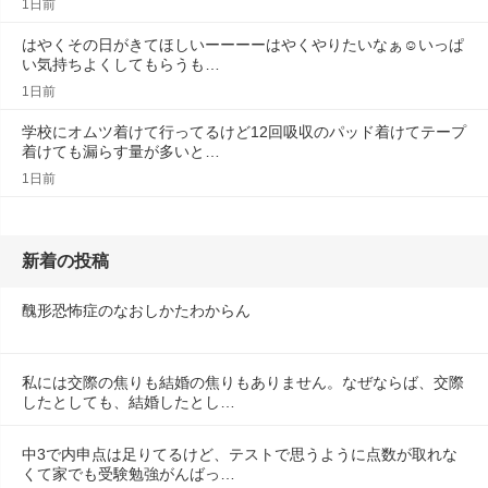
1日前
はやくその日がきてほしいーーーーはやくやりたいなぁ☺️いっぱ
い気持ちよくしてもらうも…
1日前
学校にオムツ着けて行ってるけど12回吸収のパッド着けてテープ
着けても漏らす量が多いと…
1日前
新着の投稿
醜形恐怖症のなおしかたわからん
私には交際の焦りも結婚の焦りもありません。なぜならば、交際
したとしても、結婚したとし…
中3で内申点は足りてるけど、テストで思うように点数が取れな
くて家でも受験勉強がんばっ…