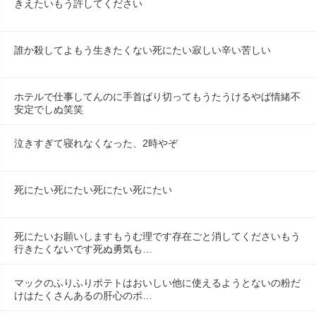
きえたいもう許してください
誰か殺してよもう生きたくない死にたい寂しい辛い苦しい
ホテルで仕事してんのに手首ばり切ってもうたうけるやば情緒不
安定でしぬ笑笑
泣きすぎて寝れなくなった、2時やぞ
死にたい死にたい死にたい死にたい
死にたいお願いしますもうむ理です存在ごと消してくださいもう
行きたくないです死ぬ勇気も…
マックのふりふりポテトはおいしい他に使えるようとないの粉だ
けはたくさんあるの肝心のポ…