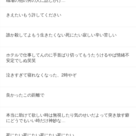
職場の他の男の人に話しかけ…
きえたいもう許してください
誰か殺してよもう生きたくない死にたい寂しい辛い苦しい
ホテルで仕事してんのに手首ばり切ってもうたうけるやば情緒不
安定でしぬ笑笑
泣きすぎて寝れなくなった、2時やぞ
良かったこの距離で
本当に助けて欲しい時は無視したり気のせいだよって突き放す癖
にどうでもいい時だけ神妙な…
死にたい死にたい死にたい死にたい