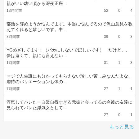
親がいい幼い頃から深夜正座…
13時間前
52
0
4
部活を辞めようか悩んでます。本当に悩んでるので沢山意見を教
えてくれると嬉しいです。中…
8時間前
39
0
3
YGめざしてます！（バカにしないでほしいです）　だけど、、
夢は遠くて、親にも言えない…
1時間前
31
1
3
マジで人生誰にも分かってもらえない珍しい苦しみなんだよな、
虐待のバリエーションも体の…
7時間前
27
1
1
浮気してバレたー自業自得すぎる元彼と会ってるの今彼の友達に
見られてバレた浮気女として…
27
0
1
もっと見る