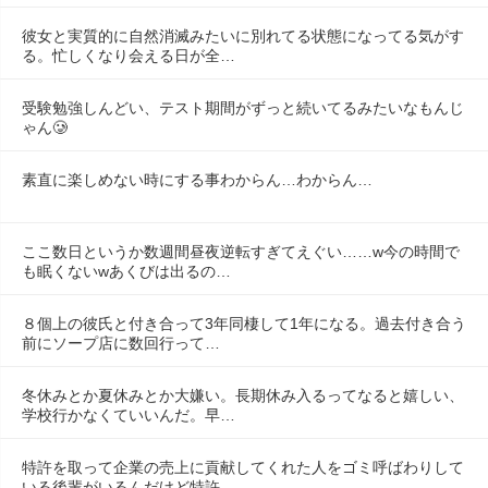
彼女と実質的に自然消滅みたいに別れてる状態になってる気がす
る。忙しくなり会える日が全…
受験勉強しんどい、テスト期間がずっと続いてるみたいなもんじ
ゃん🥲
素直に楽しめない時にする事わからん…わからん…
ここ数日というか数週間昼夜逆転すぎてえぐい……w今の時間で
も眠くないwあくびは出るの…
８個上の彼氏と付き合って3年同棲して1年になる。過去付き合う
前にソープ店に数回行って…
冬休みとか夏休みとか大嫌い。長期休み入るってなると嬉しい、
学校行かなくていいんだ。早…
特許を取って企業の売上に貢献してくれた人をゴミ呼ばわりして
いる後輩がいるんだけど特許…