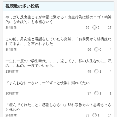
視聴数の多い投稿
やっぱり反出生こそが幸福に繋がる！出生行為は親のエゴ！精神
的にも金銭的にも余裕ないく…
3時間前
59
2
17
この前、男友達と電話をしていたら突然、「お前男から結構嫌わ
れてるよ。」と言われました…
8時間前
56
0
4
一生に一度の中学生時代、、、、返してよ。私の人生なのに。私
の、、私の。一度でいいから…
13時間前
49
1
4
てまんおなにーさいこー^^ずっと快楽に溺れてたい
10時間前
37
1
1
「産んでくれたことに感謝しなさい」黙れ宗教カルト思考さっさ
と死ねや
2時間前
33
1
14