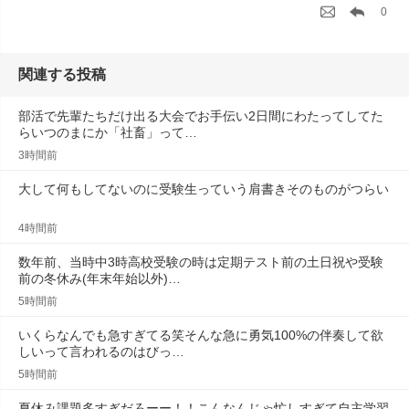
0
関連する投稿
部活で先輩たちだけ出る大会でお手伝い2日間にわたってしてた
らいつのまにか「社畜」って…
3時間前
大して何もしてないのに受験生っていう肩書きそのものがつらい
4時間前
数年前、当時中3時高校受験の時は定期テスト前の土日祝や受験
前の冬休み(年末年始以外)…
5時間前
いくらなんでも急すぎてる笑そんな急に勇気100%の伴奏して欲
しいって言われるのはびっ…
5時間前
夏休み課題多すぎだろーー！！こんなんじゃ忙しすぎて自主学習