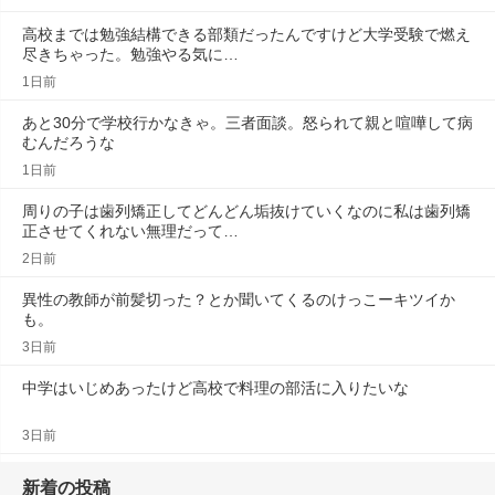
高校までは勉強結構できる部類だったんですけど大学受験で燃え
尽きちゃった。勉強やる気に…
1日前
あと30分で学校行かなきゃ。三者面談。怒られて親と喧嘩して病
むんだろうな
1日前
周りの子は歯列矯正してどんどん垢抜けていくなのに私は歯列矯
正させてくれない無理だって…
2日前
異性の教師が前髪切った？とか聞いてくるのけっこーキツイか
も。
3日前
中学はいじめあったけど高校で料理の部活に入りたいな
3日前
新着の投稿