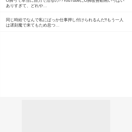
O脚って本当に自力で治るの??YouTubeにO脚改善動画いっぱい
ありすぎて、どれや…
同じ時給でなんで私にばっか仕事押し付けられるんだ‼️もう一人
は遅刻魔で来てもため息つ…